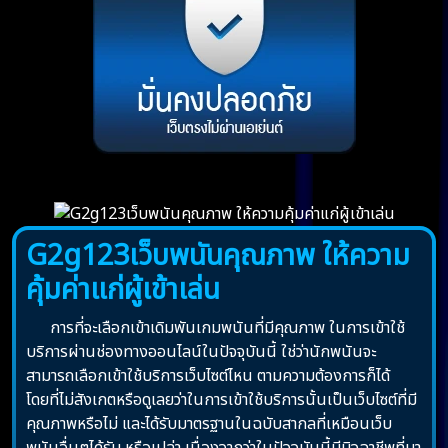
G2g123เว็บพนันคุณภาพ ให้ความ
คุ้มค่าแก่ผู้เข้าเล่น
การที่จะเลือกเข้าเดิมพันเกมพนันที่มีคุณภาพ ในการเข้าใช้
บริการผ่านช่องทางออนไลน์ในปัจจุบันนี้ ใช่ว่านักพนันจะ
สามารถเลือกเข้าใช้บริการเว็บไซต์ไหน ตามความต้องการก็ได้
โดยที่ไม่สังเกตหรือดูเลยว่าในการเข้าใช้บริการนั้นเป็นเว็บไซต์ที่มี
คุณภาพหรือไม่ และได้รับมาตรฐานในฉบับสากลที่เหมือนเว็บ