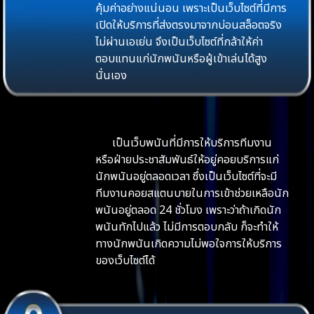
คุ้มค่าอย่างแน่นอน เพราะเป็นเว็บไซต์ที่มีการ
เปิดให้บริการที่ส่งตรงมาจากบ่อนสล็อตจริง
ไม่ผ่านเอเย่น จึงเป็นเว็บไซต์ที่กล้าให้ค่า
ตอบแทนแก่นักพนันหรือผู้เข้าเล่นได้สูง
นั่นเอง
เป็นเว็บพนันที่มีการให้บริการทีมงาน
หรือฝ่ายประชาสัมพันธ์ให้อยู่คอยบริการแก่
นักพนันอยู่ตลอดเวลา ซึ่งเป็นเว็บไซต์ที่จะมี
ทีมงานคอยสแตนบายในการเข้าช่วยเหลือนัก
พนันอยู่ตลอด 24 ชั่วโมง เพราะว่าถ้าเกิดนัก
พนันทักไปแล้ว ไม่มีการตอบกลับ ก็จะทำให้
ทางนักพนันเกิดความไม่พอใจการให้บริการ
ของเว็บไซต์ได้