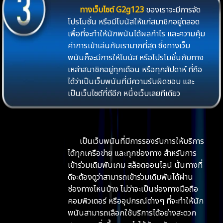
ทางเว็บไซต์ G2g123
ของเราจะมีการจัด
โปรโมชั่น หรือมีโบนัสให้แก่สมาชิกอยู่ตลอด
เพื่อที่จะทำให้นักพนันได้ผลกำไร และความคุ้ม
ค่าการเข้าเล่นกับเรามากที่สุด ซึ่งทางเว็บ
พนันก็จะมีการให้โบนัส หรือโปรโมชั่นกับทาง
เหล่าสมาชิกอยู่ทุกเดือน หรือทุกสัปดาห์ ที่ถือ
ได้ว่าเป็นเว็บพนันที่มีความรับผิดชอบ และ
เป็นเว็บไซต์ที่ดีอีก หนึ่งเว็บเลยทีเดียว
เป็นเว็บพนันที่มีการรองรับการให้บริการ
ได้ทุกเครือข่าย และทุกช่องทาง สำหรับการ
เข้าร่วมเดิมพันเกม สล็อตออนไลน์ นั้นทางที่
ดีจะต้องดูว่าสามารถเข้าร่วมเดิมพันได้ผ่าน
ช่องทางไหนบ้าง ไม่ว่าจะเป็นช่องทางมือถือ
คอมพิวเตอร์ หรืออุปกรณ์ต่างๆ ที่จะทำให้นัก
พนันสามารถเลือกใช้บริการได้อย่างสะดวก