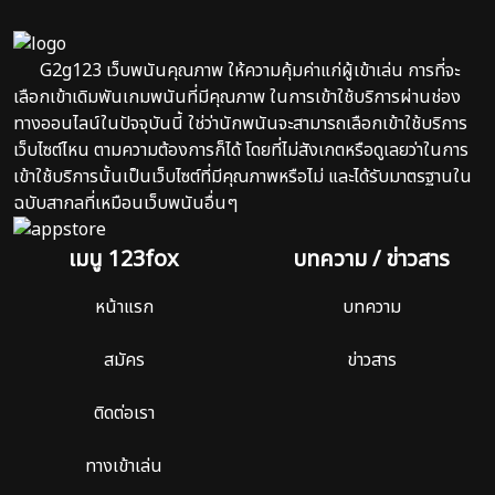
G2g123 เว็บพนันคุณภาพ ให้ความคุ้มค่าแก่ผู้เข้าเล่น การที่จะ
เลือกเข้าเดิมพันเกมพนันที่มีคุณภาพ ในการเข้าใช้บริการผ่านช่อง
ทางออนไลน์ในปัจจุบันนี้ ใช่ว่านักพนันจะสามารถเลือกเข้าใช้บริการ
เว็บไซต์ไหน ตามความต้องการก็ได้ โดยที่ไม่สังเกตหรือดูเลยว่าในการ
เข้าใช้บริการนั้นเป็นเว็บไซต์ที่มีคุณภาพหรือไม่ และได้รับมาตรฐานใน
ฉบับสากลที่เหมือนเว็บพนันอื่นๆ
เมนู 123fox
บทความ / ข่าวสาร
หน้าแรก
บทความ
สมัคร
ข่าวสาร
ติดต่อเรา
ทางเข้าเล่น