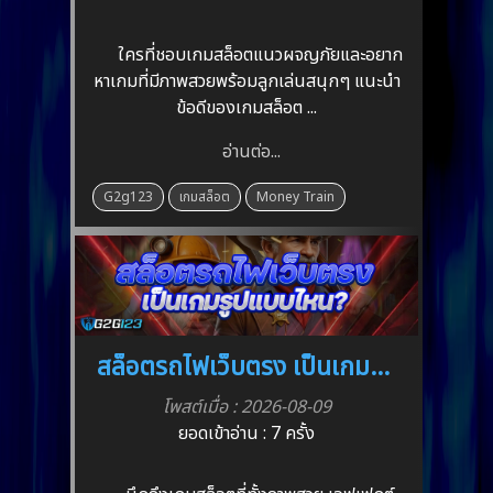
ใครที่ชอบเกมสล็อตแนวผจญภัยและอยาก
หาเกมที่มีภาพสวยพร้อมลูกเล่นสนุกๆ แนะนำ
ข้อดีของเกมสล็อต ...
อ่านต่อ...
G2g123
เกมสล็อต
Money Train
สล็อตรถไฟเว็บตรง เป็นเกมรูป
แบบ
โพสต์เมื่อ : 2026-08-09
ยอดเข้าอ่าน : 7 ครั้ง