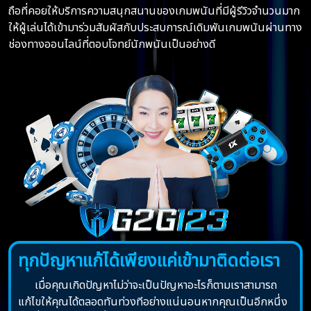
ถือที่คอยให้บริการความสนุกสนานของเกมพนันที่มีผู้รีวิวจำนวนมาก
ให้ผู้เล่นได้เข้ามาร่วมสัมผัสกับประสบการณ์เดิมพันเกมพนันผ่านทาง
ช่องทางออนไลน์ที่ตอบโจทย์นักพนันเป็นอย่างดี
ทุกปัญหาแก้ได้เพียงแค่เข้ามาติดต่อเรา
เมื่อคุณเกิดปัญหาไม่ว่าจะเป็นปัญหาอะไรก็ตามเราสามารถ
แก้ไขให้คุณได้ตลอดทันท่วงทีอย่างแน่นอนหากคุณเป็นอีกหนึ่ง