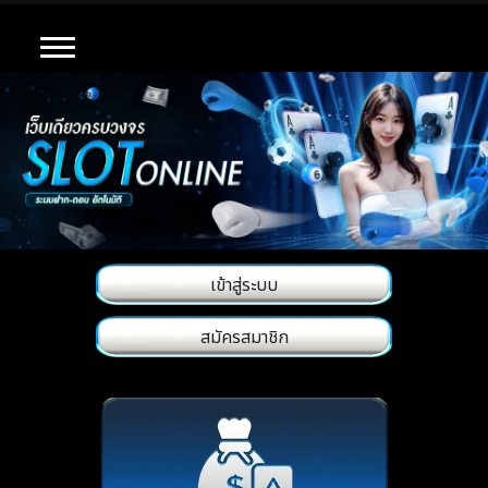
เข้าสู่ระบบ
สมัครสมาชิก