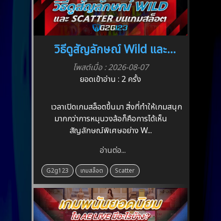
วิธีดูสัญลักษณ์ Wild และ
Scatt
โพสต์เมื่อ : 2026-08-07
ยอดเข้าอ่าน : 2 ครั้ง
เวลาเปิดเกมสล็อตขึ้นมา สิ่งที่ทำให้เกมสนุก
มากกว่าการหมุนวงล้อก็คือการได้เห็น
สัญลักษณ์พิเศษอย่าง W...
อ่านต่อ...
G2g123
เกมสล็อต
Scatter