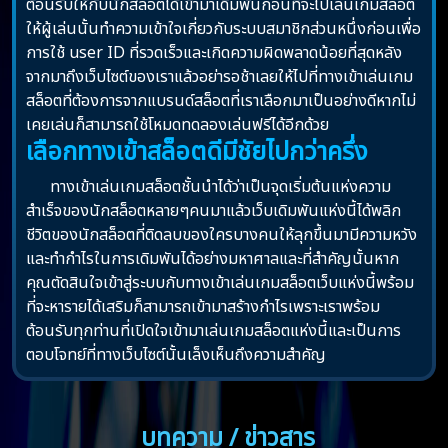
ต้อนรับให้กับนักสล็อตได้เข้ามาเดิมพันก่อนที่จะไปเล่นเกมสล็อต
ให้ผู้เล่นนั้นทำความเข้าใจเกี่ยวกับระบบสมาชิกส่วนหนึ่งก่อนเพื่อ
การใช้ user ID ที่รวดเร็วและเกิดความผิดพลาดน้อยที่สุดหลัง
จากมาถึงเว็บไซต์ของเราแล้วอย่ารอช้าเลยให้ไปที่ทางเข้าเล่นเกม
สล็อตที่ต้องการจากแบรนด์สล็อตที่เราเลือกมาเป็นอย่างดีหากไม่
เคยเล่นก็สามารถใช้โหมดทดลองเล่นฟรีได้อีกด้วย
เลือกทางเข้าสล็อตดีมีชัยไปกว่าครึ่ง
ทางเข้าเล่นเกมสล็อตชั้นนำได้ว่าเป็นจุดเริ่มต้นแห่งความ
สำเร็จของนักสล็อตหลายๆคนมาแล้วเว็บเดิมพันแห่งนี้ได้พลิก
ชีวิตของนักสล็อตที่ติดลบของใครบางคนให้ลุกขึ้นมามีความหวัง
และทำกำไรในการเดิมพันได้อย่างมหาศาลและที่สำคัญนั้นหาก
คุณตัดสินใจเข้าสู่ระบบกับทางเข้าเล่นเกมสล็อตเว็บแห่งนี้พร้อม
ที่จะหารายได้เสริมก็สามารถเข้ามาสร้างกำไรเพราะเราพร้อม
ต้อนรับทุกท่านที่เปิดใจเข้ามาเล่นเกมสล็อตแห่งนี้และเป็นการ
ตอบโจทย์ที่ทางเว็บไซต์นั้นเล็งเห็นถึงความสำคัญ
บทความ / ข่าวสาร