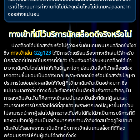
เรานี้ใช้ระบบการทำงานที่ดีไม่มีสะดุดลื่นไหลไม่มีเกมหลุดออกจาก
จออย่างแน่นอน
ทางเข้าที่มีไว้บริการนักสล็อตดีจริงหรือไม่
นักสล็อตได้มีข้อสงสัยหรือไม่รู้ว่าจะเริ่มต้นเดิมพันเกมสล็อตยังไงดี
ซึ่ง
ทางเข้าเล่น
G2g123
ได้มีการจัดเตรียมเรื่องทางเข้าเล่นไว้สำหรับ
นักสล็อตที่เข้ามาใช้บริการที่ดีแล้ว ย่อมส่งผลให้กับหนักสล็อตได้เข้า
มาวางเดิมพันโดยไม่ทำให้เกิดปัญหาใดๆ ย่อมเป็นสิ่งที่นักสล็อตต้อง
เกิดความชื่นชอบเป็นอย่างมาก เพราะหากติดขัดหรือมีข้อสงสัยปัญหา
ประการใดย่อมส่งผลเสียให้กับผู้ที่เข้ามาเดิมพันเป็นอย่างมาก ซึ่ง
แน่นอนเลยว่าสิ่งที่ทางเว็บไซต์ของเรานั้นเล็งเห็นถึงความสำคัญใน
การลงเดิมพันนั่นก็คือทางเข้าเล่นนั่นเองเป็นสิ่งที่ดีแก่ผู้เล่นและ
สามารถบริการนักสล็อตได้ดีที่สุดแล้ว เพราะหากเกิดปัญหาขึ้นมาย่อม
ไม่สามารถนำพาผู้เล่นไปสู่การวางเดิมพันได้ถือได้ว่าเป็นการบริการที่ดี
และตอบโจทย์ผู้เล่นเป็นอย่างมากหากท่านกำลังตัดสินใจอยู่ให้เข้ามา
เดิมพันได้เลยเพราะเราเป็นอีกหนึ่งทางเข้าเล่นเกมสล็อตที่ดีที่สุด
พร้อมบริการให้กับผู้เล่นได้อย่างทั่วถึง