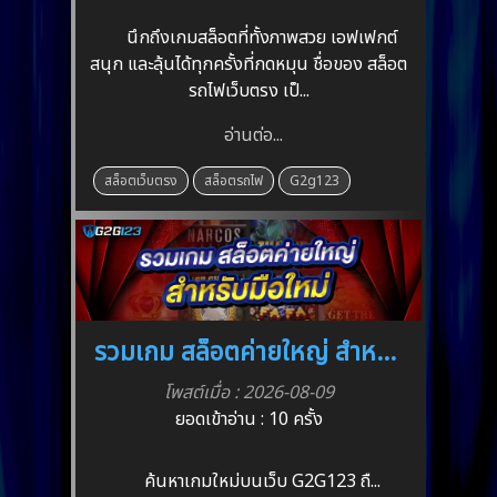
นึกถึงเกมสล็อตที่ทั้งภาพสวย เอฟเฟกต์
สนุก และลุ้นได้ทุกครั้งที่กดหมุน ชื่อของ สล็อต
รถไฟเว็บตรง เป็...
อ่านต่อ...
สล็อตเว็บตรง
สล็อตรถไฟ
G2g123
รวมเกม สล็อตค่ายใหญ่ สำหรับ
มือ
โพสต์เมื่อ : 2026-08-09
ยอดเข้าอ่าน : 10 ครั้ง
ค้นหาเกมใหม่บนเว็บ G2G123 ถื...