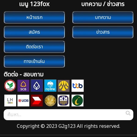
เมนู 123fox
บทความ / ข่าวสาร
หน้าแรก
บทความ
สมัคร
ข่าวสาร
ติดต่อเรา
ทางเข้าเล่น
ติดต่อ - สอบถาม
Copyright © 2023 G2g123 All rights reserved.