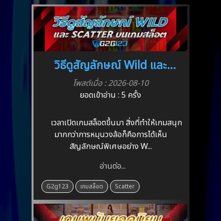
วิธีดูสัญลักษณ์ Wild และ
Scatt
โพสต์เมื่อ : 2026-08-10
ยอดเข้าอ่าน : 5 ครั้ง
เวลาเปิดเกมสล็อตขึ้นมา สิ่งที่ทำให้เกมสนุก
มากกว่าการหมุนวงล้อก็คือการได้เห็น
สัญลักษณ์พิเศษอย่าง W...
อ่านต่อ...
G2g123
เกมสล็อต
Scatter