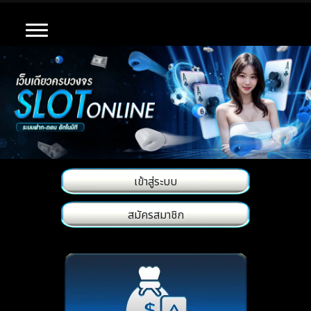
เข้าสู่ระบบ
สมัครสมาชิก