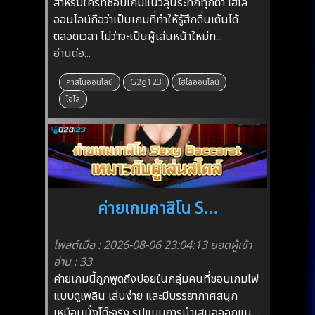
สำหรับใครที่ชอบเกมแนวลุ้นระทึกทุกตา ไฮโล
ออนไลน์ถือว่าเป็นเกมที่ทำให้รู้สึกตื่นเต้นได้
ตลอดเวลา ไม่ว่าจะเป็นผู้เล่นหน้าใหม่ท...
อ่านต่อ...
คาสิโนออนไลน์
G2g123
ไฮโลออนไลน์
ไฮโล
ค่ายเกมคาสิโน S...
โพสต์เมื่อ : 2026-08-06 23:04:13
ยอดผู้เข้า
อ่าน : 33
ค่ายเกมนี้ถูกพูดถึงบ่อยในกลุ่มคนที่ชอบเกมไพ่
แบบดูเพลิน เล่นง่าย และมีบรรยากาศสนุก
เหมือนนั่งโต๊ะจริง รูปแบบการนำเสนอออกแนว