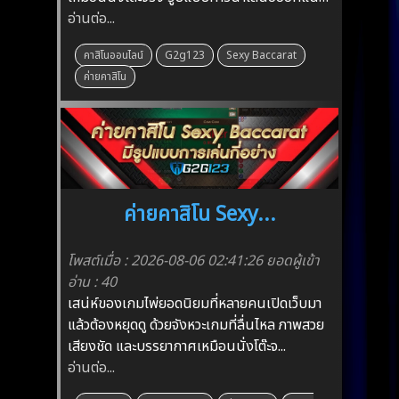
เ...
อ่านต่อ...
คาสิโนออนไลน์
G2g123
Sexy Baccarat
ค่ายคาสิโน
ค่ายคาสิโน Sexy...
โพสต์เมื่อ : 2026-08-06 02:41:26
ยอดผู้เข้า
อ่าน : 40
เสน่ห์ของเกมไพ่ยอดนิยมที่หลายคนเปิดเว็บมา
แล้วต้องหยุดดู ด้วยจังหวะเกมที่ลื่นไหล ภาพสวย
เสียงชัด และบรรยากาศเหมือนนั่งโต๊ะจ...
อ่านต่อ...