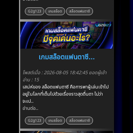
G2g123
เกมสล็อต
สล็อตแฟนตาซี
เกมสล็อตแฟนตาซี...
โพสต์เมื่อ : 2026-08-05 18:42:45
ยอดผู้เข้า
อ่าน : 15
เสน่ห์ของ สล็อตแฟนตาซี คือการพาผู้เล่นเข้าไป
อยู่ในโลกที่เต็มไปด้วยเรื่องราวสุดตื่นตา ไม่ว่า
จะเป...
อ่านต่อ...
G2g123
เกมสล็อต
สล็อตแฟนตาซี