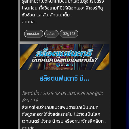
รู้สึกไหมว่าเปิดหน้าเกมขึ้นมาแล้วไม่รู้จะเริ่มตรง
ไหนก่อน ทั้งชื่อเกมที่มีให้เลือกเยอะ ฟีเจอร์ที่ดู
ซับซ้อน และสัญลักษณ์เต็ม...
อ่านต่อ...
เกมสล็อต
สล็อต
G2g123
สล็อตแฟนตาซี มี...
โพสต์เมื่อ : 2026-08-05 20:09:39
ยอดผู้เข้า
อ่าน : 19
สังเกตไหมว่าเกมแนวแฟนตาซีมักเป็นเกมที่
ดึงดูดสายตาได้ตั้งแต่แรกเห็น ไม่ว่าจะเป็นโลก
เวทมนตร์ มังกร นักรบ หรืออาณาจักรลึกลับท...
อ่านต่อ...