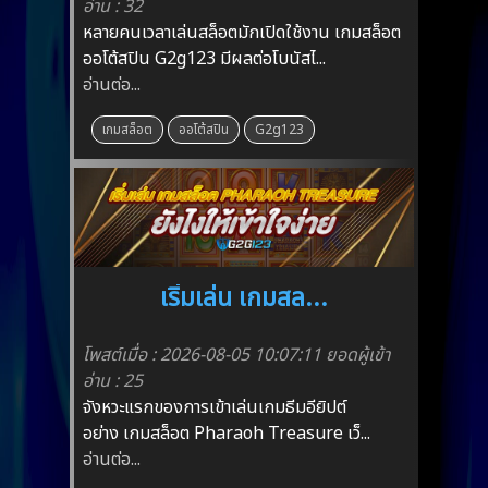
อ่าน : 32
หลายคนเวลาเล่นสล็อตมักเปิดใช้งาน เกมสล็อต
ออโต้สปิน G2g123 มีผลต่อโบนัสไ...
อ่านต่อ...
เกมสล็อต
ออโต้สปิน
G2g123
เริ่มเล่น เกมสล...
โพสต์เมื่อ : 2026-08-05 10:07:11
ยอดผู้เข้า
อ่าน : 25
จังหวะแรกของการเข้าเล่นเกมธีมอียิปต์
อย่าง เกมสล็อต Pharaoh Treasure เว็...
อ่านต่อ...