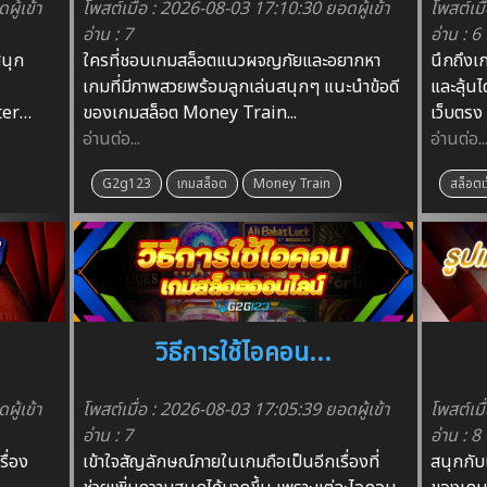
ผู้เข้า
โพสต์เมื่อ : 2026-08-03 17:10:30
ยอดผู้เข้า
โพสต์เม
อ่าน : 7
อ่าน : 6
สนุก
ใครที่ชอบเกมสล็อตแนวผจญภัยและอยากหา
นึกถึงเ
เกมที่มีภาพสวยพร้อมลูกเล่นสนุกๆ แนะนำข้อดี
และลุ้นไ
ter
ของเกมสล็อต Money Train...
เว็บตรง
อ่านต่อ...
อ่านต่อ..
G2g123
เกมสล็อต
Money Train
สล็อตเ
วิธีการใช้ไอคอน...
ผู้เข้า
โพสต์เมื่อ : 2026-08-03 17:05:39
ยอดผู้เข้า
โพสต์เม
อ่าน : 7
อ่าน : 8
ื่อง
เข้าใจสัญลักษณ์ภายในเกมถือเป็นอีกเรื่องที่
สนุกกับเ