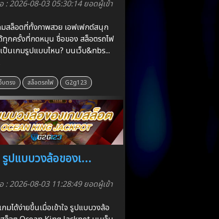
ื่อ : 2026-08-03 05:30:14
ยอดผู้เข้า
กมสล็อตที่ทั้งภาพสวย เอฟเฟกต์สนุก
ด้ทุกครั้งที่กดหมุน ชื่อของ สล็อตรถไฟ
 เป็นเกมรูปแบบไหน? บนเว็บ&nbs...
.
ว็บตรง
สล็อตรถไฟ
G2g123
รูปแบบวงล้อของเ...
ื่อ : 2026-08-03 11:28:49
ยอดผู้เข้า
กมได้ง่ายขึ้นเมื่อเข้าใจ รูปแบบวงล้อ