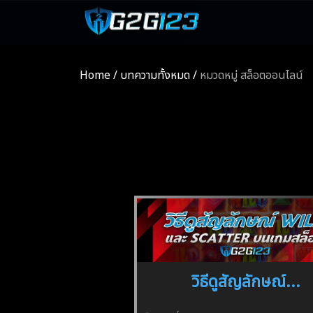
Home
/
บทความทั้งหมด
/
หมวดหมู่ สล็อตออนไลน์
วิธีดูสัญลักษณ์...