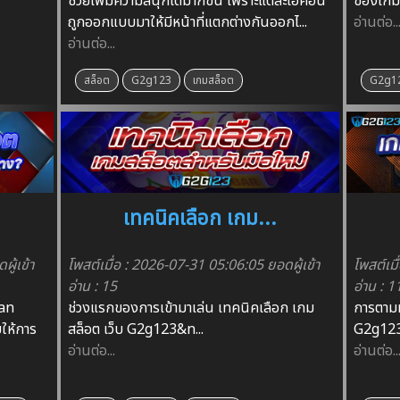
ช่วยเพิ่มความสนุกได้มากขึ้น เพราะแต่ละไอคอน
ของเกมส
ถูกออกแบบมาให้มีหน้าที่แตกต่างกันออกไ...
อ่านต่อ..
อ่านต่อ...
สล็อต
G2g123
เกมสล็อต
G2g1
เทคนิคเลือก เกม...
ผู้เข้า
โพสต์เมื่อ : 2026-07-31 05:06:05
ยอดผู้เข้า
โพสต์เม
อ่าน : 15
อ่าน : 1
ean
ช่วงแรกของการเข้ามาเล่น เทคนิคเลือก เกม
การตามห
ยให้การ
สล็อต เว็บ G2g123&n...
G2g123
อ่านต่อ...
อ่านต่อ..