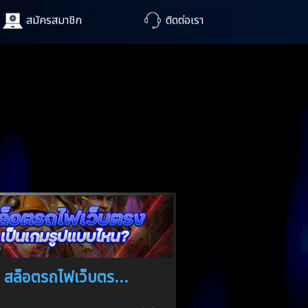
สมัครสมาชิก
ติดต่อเรา
สล็อตรถไฟเว็บตร...