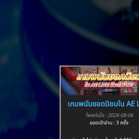
เกมพนันยอดนิยมใน AE 
มีอะไ
โพสต์เมื่อ : 2026-08-06
ยอดเข้าอ่าน : 3 ครั้ง