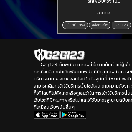
รถไฟเว็บตรง เป็...
อ่านต่อ...
สล็อตเว็บตรง
สล็อตรถไฟ
G2g123
G2g123 เว็บพนันคุณภาพ ให้ความคุ้มค่าแก่ผู้เข้าเ
การที่จะเลือกเข้าเดิมพันเกมพนันที่มีคุณภาพ ในการเข้
บริการผ่านช่องทางออนไลน์ในปัจจุบันนี้ ใช่ว่านักพนั
สามารถเลือกเข้าใช้บริการเว็บไซต์ไหน ตามความต้องกา
ก็ได้ โดยที่ไม่สังเกตหรือดูเลยว่าในการเข้าใช้บริการนั้น
เว็บไซต์ที่มีคุณภาพหรือไม่ และได้รับมาตรฐานในฉบับส
ที่เหมือนเว็บพนันอื่นๆ