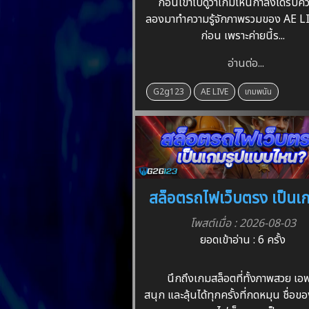
ก่อนเข้าไปดูว่าเกมไหนกำลังได้รับ
ลองมาทำความรู้จักภาพรวมของ AE L
ก่อน เพราะค่ายนี้ร...
อ่านต่อ...
G2g123
AE LIVE
เกมพนัน
สล็อตรถไฟเว็บตรง เป็นเ
แบบ
โพสต์เมื่อ : 2026-08-03
ยอดเข้าอ่าน : 6 ครั้ง
นึกถึงเกมสล็อตที่ทั้งภาพสวย เอ
สนุก และลุ้นได้ทุกครั้งที่กดหมุน ชื่อข