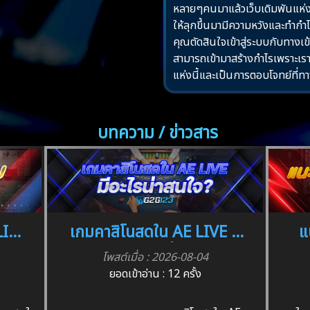
หลายๆคนมาแล้วเว็บเดิมพันแห่ง
ให้ลุกขึ้นมามีความหวังและทำกำ
คุณตัดสินใจเข้าสู่ระบบกับทางเข้
สามารถเข้ามาสร้างกำไรเพราะเรา
แห่งนี้และเป็นการตอบโจทย์ที่ทา
บทความ / ข่าวสาร
LIVE
เกมคาสิโนสดใน AE LIVE มี
แ
อะไรน่
โพสต์เมื่อ : 2026-08-04
ยอดเข้าอ่าน : 12 ครั้ง