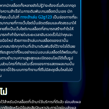
หากนักสล็อตทั้งหลายยังไม่รู้ว่าจะต้องเริ่มต้นจากจุด
แห่งความสำเร็จในการเดิมพันเกมสล็อตนั่นเอง นัก
ห้คุณนั้นไปที่
ทางเข้าเล่น G2g123
เป็นช่องทางที่จะ
ตมากมายที่ทางเว็บไซต์นั้นจัดเตรียมและคัดสรรมาให้
งหลายซึ่งเป็นเว็บไซต์เกมสล็อตที่สามารถสร้างกำไรให้
ามารถทำกำไรภายในระยะเวลาอันรวดเร็วไม่ว่าคุณจะ
อมือใหม่ ด้วยทางเข้าเล่นเกมสล็อตของเรานั้น
ากสมาชิกทุกท่านที่เข้ามาเดิมพันจึงไว้วางใจได้เลย
สถียรสูงกว่าที่ไหนอย่างแน่นอนเล่นสล็อตได้พร้อมกัน
ันตามจำนวนความสูงสุดและเปิดออนไลน์ได้เต็มรูป
ันส่วนใครที่กังวลในเรื่องของการแสดงผลเกมนั้น
งเรานี้ใช้ระบบการทำงานที่ดีไม่มีสะดุดลื่นไหลไม่มี
น
ไม่
นไว้สำหรับนักสล็อตที่เข้ามาใช้บริการที่ดีแล้ว ย่อมส่งผล
าะหากติดขัดหรือมีข้อสงสัยปัญหาประการใดย่อมส่งผล