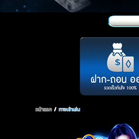
หน้าแรก
ทางเข้าเล่น