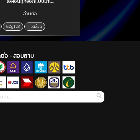
ไอคอนถูกออกแบบมาใ...
อ่านต่อ...
G2g123
เกมสล็อต
ดต่อ - สอบถาม