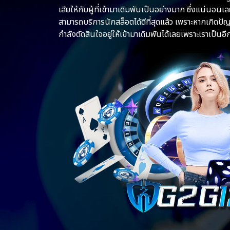
เสียให้กับผู้ที่เข้ามาเดิมพันเป็นอย่างมาก ซึ่งแน่นอนเล
สามารถบริการนักสล็อตได้ดีที่สุดแล้ว เพราะหากเกิดปัญ
กำลังตัดสินใจอยู่ให้เข้ามาเดิมพันได้เลยเพราะเราเป็นอีกห