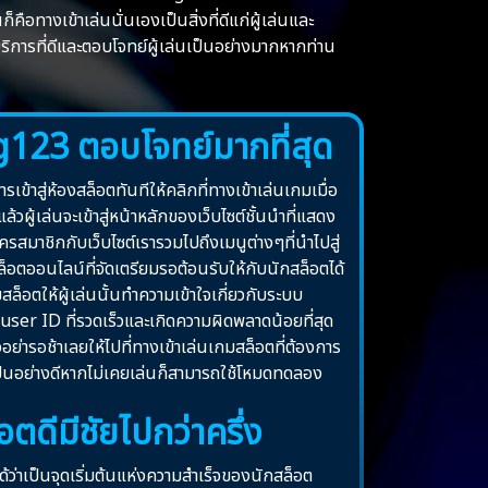
คือทางเข้าเล่นนั่นเองเป็นสิ่งที่ดีแก่ผู้เล่นและ
บริการที่ดีและตอบโจทย์ผู้เล่นเป็นอย่างมากหากท่าน
g123 ตอบโจทย์มากที่สุด
ข้าสู่ห้องสล็อตทันทีให้คลิกที่ทางเข้าเล่นเกมเมื่อ
้วผู้เล่นจะเข้าสู่หน้าหลักของเว็บไซต์ชั้นนำที่แสดง
สมาชิกกับเว็บไซต์เรารวมไปถึงเมนูต่างๆที่นำไปสู่
็อตออนไลน์ที่จัดเตรียมรอต้อนรับให้กับนักสล็อตได้
สล็อตให้ผู้เล่นนั้นทำความเข้าใจเกี่ยวกับระบบ
 user ID ที่รวดเร็วและเกิดความผิดพลาดน้อยที่สุด
อย่ารอช้าเลยให้ไปที่ทางเข้าเล่นเกมสล็อตที่ต้องการ
ป็นอย่างดีหากไม่เคยเล่นก็สามารถใช้โหมดทดลอง
อตดีมีชัยไปกว่าครึ่ง
ด้ว่าเป็นจุดเริ่มต้นแห่งความสำเร็จของนักสล็อต