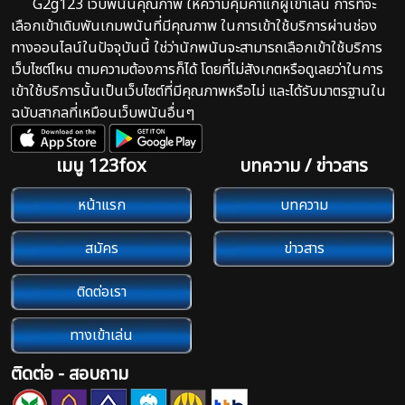
G2g123 เว็บพนันคุณภาพ ให้ความคุ้มค่าแก่ผู้เข้าเล่น การที่จะ
เลือกเข้าเดิมพันเกมพนันที่มีคุณภาพ ในการเข้าใช้บริการผ่านช่อง
ทางออนไลน์ในปัจจุบันนี้ ใช่ว่านักพนันจะสามารถเลือกเข้าใช้บริการ
เว็บไซต์ไหน ตามความต้องการก็ได้ โดยที่ไม่สังเกตหรือดูเลยว่าในการ
เข้าใช้บริการนั้นเป็นเว็บไซต์ที่มีคุณภาพหรือไม่ และได้รับมาตรฐานใน
ฉบับสากลที่เหมือนเว็บพนันอื่นๆ
เมนู 123fox
บทความ / ข่าวสาร
หน้าแรก
บทความ
สมัคร
ข่าวสาร
ติดต่อเรา
ทางเข้าเล่น
ติดต่อ - สอบถาม