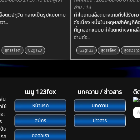
 2026-08-05 21:57:13
ยอดผู้เข้า
โพสต์เมื่อ : 2026-08-06 01:00:
อ่าน : 14
สล็อตเวย์ทูวิน กลายเป็นรูปแบบเกม
ทำไมเกมสล็อตบางเกมถึงได้รับคว
วา...
ต่อเนื่อง หนึ่งในเหตุผลสำคัญก็คื
ที่ถูกออกแบบมาให้แตกต่างจากสล
อ่านต่อ...
สูตรสล็อต
G2g123
G2g123
สูตรสล็อต
สูตรเวย์ทูว
เมนู 123fox
บทความ / ข่าวสาร
ติ
ล่น
หน้าแรก
บทความ
าใช้
นจะ
สมัคร
ข่าวสาร
ร
เป็น
ติดต่อเรา
ากล