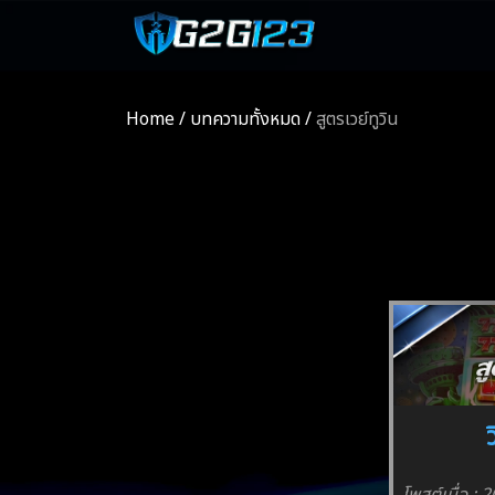
Home
/
บทความทั้งหมด
/
สูตรเวย์ทูวิน
ว