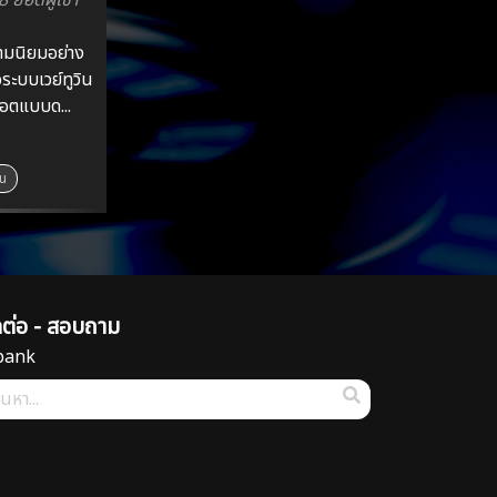
08
ยอดผู้เข้า
ามนิยมอย่าง
อระบบเวย์ทูวิน
็อตแบบด...
ิน
ดต่อ - สอบถาม