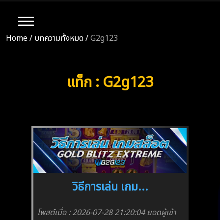
Home
/
บทความทั้งหมด
/
G2g123
แท็ก : G2g123
วิธีการเล่น เกม...
โพสต์เมื่อ : 2026-07-28 21:20:04
ยอดผู้เข้า