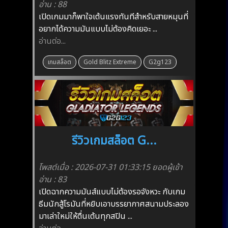
อ่าน : 88
เปิดเกมมาก็พาใจเต้นแรงทันทีสำหรับสายหมุนที่
อยากได้ความมันแบบไม่ต้องคิดเยอะ ...
อ่านต่อ...
เกมสล็อต
Gold Blitz Extreme
G2g123
รีวิวเกมสล็อต G...
โพสต์เมื่อ : 2026-07-31 01:33:15
ยอดผู้เข้า
อ่าน : 83
เปิดฉากความมันส์แบบไม่ต้องรอจังหวะ กับเกม
ธีมนักสู้โรมันที่หยิบเอาบรรยากาศสนามประลอง
มาเล่าใหม่ให้ตื่นเต้นทุกสปิน ...