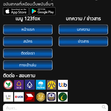
ฉบับสากลที่เหมือนเว็บพนันอื่นๆ
เมนู 123fox
บทความ / ข่าวสาร
หน้าแรก
บทความ
สมัคร
ข่าวสาร
ติดต่อเรา
ทางเข้าเล่น
ติดต่อ - สอบถาม