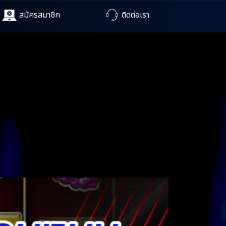
สมัครสมาชิก
ติดต่อเรา