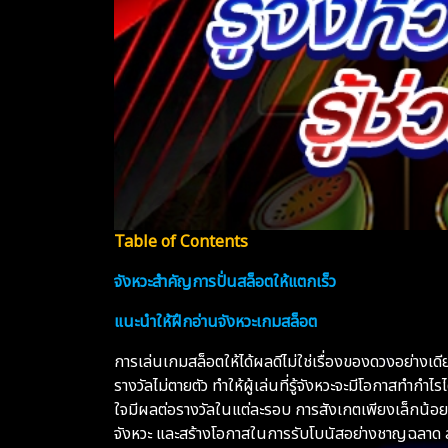
Table of Contents
จังหวะสำคัญการปั่นสล็อตให้แตกเร็ว
แนะนำให้ฝึกอ่านจังหวะเกมสล็อต
การเล่นเกมสล็อตให้ได้ผลดีไม่ใช่เรื่องของดวงอย่าง
รางวัลไม่ตายตัว ทำให้ผู้เล่นที่รู้จังหวะจะมีโอกาสทำกำ
ใจมีผลต่อรางวัลในแต่ละรอบ การสังเกตเพียงเล็กน้อ
จังหวะ และสร้างโอกาสในการรับโบนัสอย่างชาญฉลาด ลองเปิด