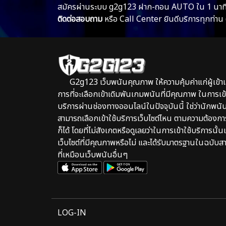
สมัครผ่านระบบ g2g123 ฝาก-ถอน AUTO ใน 1 นาท
ติดต่อสอบถาม
หรือ Call Center ยินดีบริการทุกท่าน 
G2g123 เว็บพนันคุณภาพ ให้ความคุ้มค่าแก่ผู้เข้าเ
การที่จะเลือกเข้าเดิมพันเกมพนันที่มีคุณภาพ ในการเข้
บริการผ่านช่องทางออนไลน์ในปัจจุบันนี้ ใช่ว่านักพนั
สามารถเลือกเข้าใช้บริการเว็บไซต์ไหน ตามความต้องกา
ก็ได้ โดยที่ไม่สังเกตหรือดูเลยว่าในการเข้าใช้บริการนั้น
เว็บไซต์ที่มีคุณภาพหรือไม่ และได้รับมาตรฐานในฉบับส
ที่เหมือนเว็บพนันอื่นๆ
LOG-IN