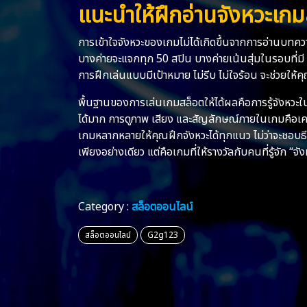
แนะนำให้ฝึกอ่านจังหวะเก
การเข้าใจจังหวะของเกมไม่ได้เกิดขึ้นจากการอ่านบทคว
บางค่ายจะแจกทุก 50 สปิน บางค่ายเน้นสุ่มในรอบที่มี 
การฝึกเล่นแบบมีเป้าหมาย ไม่รีบ ไม่ใจร้อน จะช่วยให้ค
พื้นฐานของการเล่นเกมสล็อตให้ได้ผลคือการรู้จังหวะในแต
ได้มาก การดูภาพ เสียง และสัญลักษณ์ภายในเกมคือเครื่อง
เกมหลากหลายให้คุณฝึกจังหวะได้ทุกแนว ไม่ว่าจะชอบธี
เพียงอย่างเดียว แต่คือเกมที่ให้รางวัลกับคนที่รู้จัก “จัง
Category :
สล็อตออนไลน์
สล็อตออนไลน์
G2g123