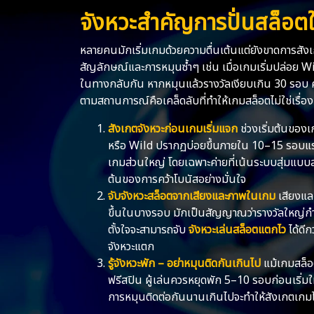
จังหวะสำคัญการปั่นสล็อตใ
หลายคนมักเริ่มเกมด้วยความตื่นเต้นแต่ยังขาดการสั
สัญลักษณ์และการหมุนซ้ำๆ เช่น เมื่อเกมเริ่มปล่อย Wil
ในทางกลับกัน หากหมุนแล้วรางวัลเงียบเกิน 30 รอบ คว
ตามสถานการณ์คือเคล็ดลับที่ทำให้เกมสล็อตไม่ใช่เรื่อง
สังเกตจังหวะก่อนเกมเริ่มแจก
ช่วงเริ่มต้นของ
หรือ Wild ปรากฏบ่อยขึ้นภายใน 10–15 รอบแรก แส
เกมส่วนใหญ่ โดยเฉพาะค่ายที่เน้นระบบสุ่มแบบสม
ต้นของการคว้าโบนัสอย่างมั่นใจ
จับจังหวะสล็อตจากเสียงและภาพในเกม
เสียงแล
ขึ้นในบางรอบ มักเป็นสัญญาณว่ารางวัลใหญ่กำลั
ตั้งใจจะสามารถจับ
จังหวะเล่นสล็อตแตกไว
ได้ดี
จังหวะแตก
รู้จังหวะพัก
–
อย่าหมุนติดกันเกินไป
แม้เกมสล็อ
ฟรีสปิน ผู้เล่นควรหยุดพัก 5–10 รอบก่อนเริ่มใหม
การหมุนติดต่อกันนานเกินไปจะทำให้สังเกตเกมได้