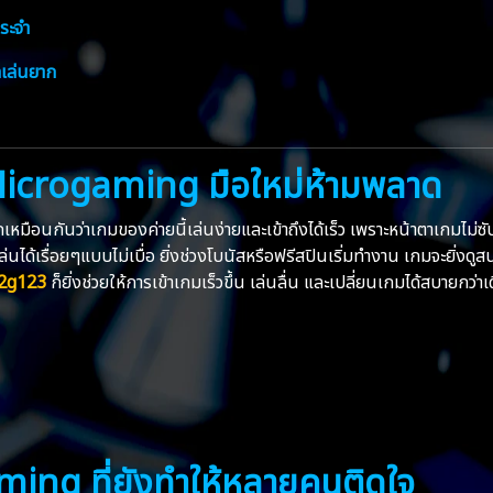
ระจำ
เล่นยาก
Microgaming มือใหม่ห้ามพลาด
อนกันว่าเกมของค่ายนี้เล่นง่ายและเข้าถึงได้เร็ว เพราะหน้าตาเกมไม่ซับ
เรื่อยๆแบบไม่เบื่อ ยิ่งช่วงโบนัสหรือฟรีสปินเริ่มทำงาน เกมจะยิ่งดูสน
2g123
ก็ยิ่งช่วยให้การเข้าเกมเร็วขึ้น เล่นลื่น และเปลี่ยนเกมได้สบายกว่าเ
ing ที่ยังทำให้หลายคนติดใจ