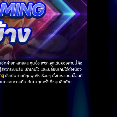
นอีกค่ายที่หลายคนคุ้นชื่อ เพราะจุดเด่นของค่ายนี้คือ
ึกว่าระบบลื่น เข้าเกมไว และเปลี่ยนเกมได้ต่อเนื่อง
ng
ยังเป็นค่ายที่ถูกพูดถึงเรื่อยๆ ยิ่งใครชอบสล็อตที่
ุกและความตื่นเต้นในทุกครั้งที่หมุนอีกด้วย