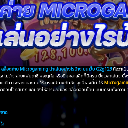
ง
สล็อตค่าย Microgaming น่าเล่นอย่างไรบ้าง บนเว็บ G2g123
ถือว่าเป็
ม่ว่าจะสายแฟนตาซี ผจญภัย หรือธีมคลาสสิกก็มีครบ ยิ่งเวลาเล่นจะยิ่งรู้ส
ียว เพราะแต่ละเกมให้อารมณ์ต่างกันชัด จุดนี้เองที่ทำให้
Microgami
ถือว่าตอบโจทย์มาก แถมยังให้อารมณ์ของ สล็อตออนไลน์ แบบครบทั้งความสน
พลาด
ดใจ