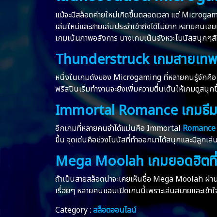
แม้จะมีสล็อตค่ายใหม่เกิดขึ้นตลอดเวลา แต่ Microgami
เล่นใหม่และสายเล่นประจำเข้าถึงได้ไม่ยาก หลายคนเลยเ
เกมเน้นภาพอลังการ บางเกมเน้นจังหวะโบนัสสนุกๆสัมผ
Thunderstruck เกมสายเทพเจ
หนึ่งในเกมดังของ Microgaming ที่หลายคนรู้จักคื
ฟรีสปินเริ่มทำงานจะยิ่งเพิ่มความตื่นเต้นให้เกมดูสนุ
Immortal Romance เกมธีมล
อีกเกมที่หลายคนจำได้แม่นคือ Immortal
Romance
ขึ้น จุดเด่นคือช่วงโบนัสที่ทำออกมาได้สนุกและมีลูกเล
Mega Moolah เกมยอดฮิตที่ส
ถ้าเป็นสายสล็อตน่าจะเคยเห็นชื่อ Mega Moolah ผ่านตา
เรื่อยๆ หลายคนชอบเปิดเกมนี้เพราะเล่นสบายและเข้าใจง
Category :
สล็อตออนไลน์