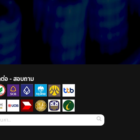
ดต่อ - สอบถาม