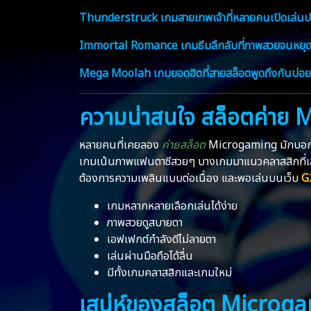
Thunderstruck เกมสายเทพเจ้าที่หลายคนเปิดเล่นป
Immortal Romance เกมธีมลึกลับที่ภาพสวยจนหยุด
Mega Moolah เกมยอดฮิตที่สายสล็อตพูดถึงกันบ่อย
ความน่าสนใจ สล็อตค่าย 
หลายคนที่เคยลอง
ค่ายสล็อต
Microgaming มักบอกเหมื
เกมเน้นภาพแฟนตาซีสวยๆ บางเกมมาแนวคลาสสิกที่เล่นได้
ต้องการความเพลินแบบต่อเนื่อง และพอเล่นบนเว็บ
G
เกมหลากหลายเลือกเล่นได้ง่าย
ภาพสวยดูสบายตา
เอฟเฟกต์กำลังดีไม่ลายตา
เล่นผ่านมือถือได้ลื่น
มีทั้งเกมคลาสสิกและเกมใหม่
เสน่ห์ของสล็อต Microgam