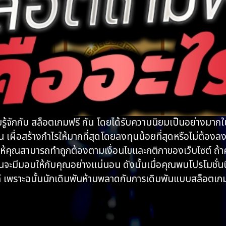
มรู้จักกับ สล็อตเกมฟรี กัน โดยได้รับความนิยมเป็นอย่างมากใ
ัน เผื่อสร้างกำไรให้มากที่สุดโดยลงทุนน้อยที่สุดหรือไม่ต้อง
่อให้คุณสามารถทำถูกต้องตามเงื่อนไขและกติกาของเว็บไซต์ ถ
โนจะมีมอบให้กับคุณอย่างแน่นอน ดังนั้นเมื่อคุณพบโปรโมชั่นน
ันที เพราะฉนั้นนักเดิมพันห้ามพลาดกับการเดิมพันแบบสล็อตเก