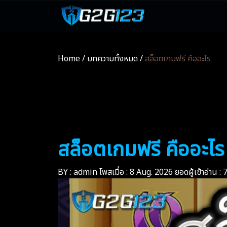
Home
/
บทความทั้งหมด
/
สล็อตเกมฟรี คืออะไร
สล็อตเกมฟรี คืออะไร
BY :
admin
โพสเมื่อ : 8 Aug. 2026
ยอดผู้เข้าอ่าน : 