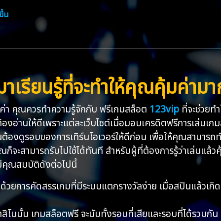
ึ้น
เรียนรู้ที่จะทำให้คุณคุ้มค่ามาก
่า คุณควรทำความรู้จักกับ ฟรีเกมสล็อต
123vip
ที่จะช่วยทำ
่นต้องอ่านให้ดีเพราะแต่ละเว็บไซต์เมื่อมอบเครดิตฟรีการเล่นเกม
ต้องดูรอบของการเทิร์นโอเวอร์ให้ดีก่อน เพื่อให้คุณสามารถ
็จะสามารถรับไปใช้ได้ทันที สำหรับผู้ที่ต้องการรู้ว่าเล่นแล้ว
คุณสมบัติดังต่อไปนี้
ี ด้วยการคัดสรรเกมที่มีระบบแตกรางวัลง่าย เมื่อสปินแล้วเก
าสิโนนั้น เกมสล็อตฟรี จะนับทั้งรอบที่เสียและรอบที่ได้รวม