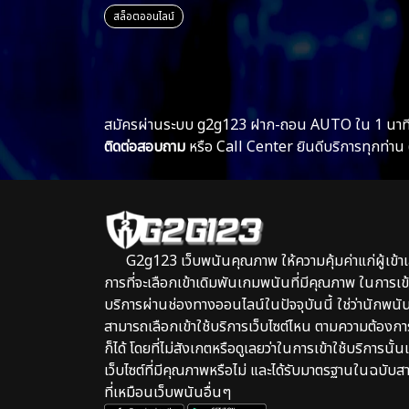
สล็อตออนไลน์
สมัครผ่านระบบ g2g123 ฝาก-ถอน AUTO ใน 1 นาท
ติดต่อสอบถาม
หรือ Call Center ยินดีบริการทุกท่าน 
G2g123 เว็บพนันคุณภาพ ให้ความคุ้มค่าแก่ผู้เข้าเ
การที่จะเลือกเข้าเดิมพันเกมพนันที่มีคุณภาพ ในการเข้
บริการผ่านช่องทางออนไลน์ในปัจจุบันนี้ ใช่ว่านักพนั
สามารถเลือกเข้าใช้บริการเว็บไซต์ไหน ตามความต้องกา
ก็ได้ โดยที่ไม่สังเกตหรือดูเลยว่าในการเข้าใช้บริการนั้น
เว็บไซต์ที่มีคุณภาพหรือไม่ และได้รับมาตรฐานในฉบับส
ที่เหมือนเว็บพนันอื่นๆ