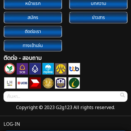
หน้าแรก
บทความ
สมัคร
ข่าวสาร
ติดต่อเรา
ทางเข้าเล่น
ติดต่อ - สอบถาม
Copyright © 2023 G2g123 All rights reserved.
LOG-IN