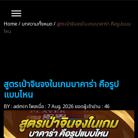
Home
/
บทความทั้งหมด
/
สูตรเป่าจินจงในเกมบาคาร่า คือรูปแบบ
ไหน
บทความ/ข่าวสาร
สูตรเป่าจินจงในเกมบาคาร่า คือรูป
แบบไหน
BY :
admin
โพสเมื่อ : 7 Aug. 2026
ยอดผู้เข้าอ่าน : 46