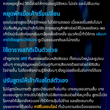
ควรหยุดดูใหม่ วิธีนี้ช่วยให้การเล่นดูมีจังหวะ ไม่เร่ง และไม่ฝืนเกม
หยุดพักเมื่อเค้าเริ่มเปลี่ยน
จุดเด่นของสูตรนี้คือรู้จักหยุด ไม่ใช่ตามตลอด เมื่อผลเริ่มสลับไปมา
นั่นคือสัญญาณว่าเค้าไม่ชัด การหยุดดูสักพักช่วยให้ไม่หลงจังหวะ พอ
เค้าใหม่เริ่มชัดค่อยกลับมาเลือกฝั่งอีกครั้ง แนวคิดนี้ทำให้การ
เล่นบา
คาร่าด้วยสูตรเป่าจินจง
ดูเป็นธรรมชาติและไม่กดดัน
ใช้ตารางสถิติเป็นตัวช่วย
เข้าดูตาราง
สถิติ
ที่แสดงผลย้อนหลังชัดเจน ทั้งถนนใหญ่และรูปแบ
บอื่นๆ การดูข้อมูลเหล่านี้ควบคู่กับการสังเกตด้วยตาช่วยให้ตัดสิน
ใจง่ายขึ้น ไม่ต้องพึ่งความรู้สึกล้วนๆ ยิ่งดูบ่อยยิ่งเริ่มจับทางได้เอง
ปรับสูตรให้เข้ากับสไตล์ตัวเอง
ไม่มีสูตรไหนตายตัว สูตรเป่าจินจงก็เช่นกัน บางคนชอบตามสั้น บาง
คนชอบดูยาว การปรับให้เข้ากับนิสัยการเล่นช่วยให้สนุกขึ้น สูตรนี้เปิด
โอกาสให้เลือกจังหวะเอง ทำให้การลุ้นไม่จำเจ และยังเหมาะกับ
บรรยากาศโต๊ะสดใน
คาสิโนออนไลน์
ที่เน้นความต่อเนื่องของเกม