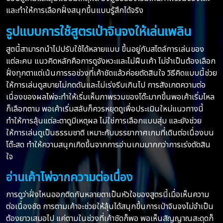
และทำให้การเลือกฝั่งสนุกขึ้นแบบรู้สึกได้จริง
รูปแบบการใช้สูตรเป่าจินจงให้เล่นเพลิน
สูตนี้สามารถนำไปปรับใช้ได้หลายแบบ ขึ้นอยู่กับสไตล์การเล่นของ
แต่ละคน แนวคิดหลักคือการดูจังหวะและไม่ฝืนเค้า ไม่จำเป็นต้องเลือก
ฝั่งทุกตาแต่เน้นการรอช่วงที่เค้าชัดแล้วค่อยตัดสินใจ วิธีคิดแบบนี้ช่วย
ให้การเล่นดูสบายไม่กดดันและไม่เร่งรีบเกินไป การสังเกตความต่อ
เนื่องของผลไพ่จะทำให้เริ่มเห็นภาพรวมของโต๊ะมากขึ้นพอเค้าเริ่มไหล
ก็เลือกตาม พอเค้าเริ่มสลับก็ควรหยุดดูเพื่อประเมินใหม่แนวทางนี้
ทำให้การลุ้นแต่ละตาดูมีเหตุผล ไม่ใช่การเลือกแบบสุ่ม และยังช่วย
ให้การเล่นดูเป็นธรรมชาติ เหมาะกับบรรยากาศเกมที่เดินต่อเนื่องบน
โต๊ะสด ทำให้ความสนุกเกิดขึ้นจากการอ่านเกมมากกว่าการเร่งตัดสิน
ใจ
อ่านเค้าไพ่จากความต่อเนื่อง
การดูว่าฝั่งไหนออกติดกันหลายตาเป็นหัวใจของสูตรนี้เมื่อเห็นความ
ต่อเนื่องชัด การตามเค้าจะช่วยให้ลุ้นได้สนุกขึ้นการเป่าจินจงไม่จำเป็น
ต้องยาวเสมอไป แค่ตามในช่วงที่เค้าชัดก็พอ พอเห็นสัญญาณสะดุดก็