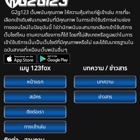
G2g123 เว็บพนันคุณภาพ ให้ความคุ้มค่าแก่ผู้เข้าเล่น การที่จะ
เลือกเข้าเดิมพันเกมพนันที่มีคุณภาพ ในการเข้าใช้บริการผ่านช่อง
ทางออนไลน์ในปัจจุบันนี้ ใช่ว่านักพนันจะสามารถเลือกเข้าใช้บริการ
เว็บไซต์ไหน ตามความต้องการก็ได้ โดยที่ไม่สังเกตหรือดูเลยว่าในการ
เข้าใช้บริการนั้นเป็นเว็บไซต์ที่มีคุณภาพหรือไม่ และได้รับมาตรฐานใน
ฉบับสากลที่เหมือนเว็บพนันอื่นๆ
เมนู 123fox
บทความ / ข่าวสาร
หน้าแรก
บทความ
สมัคร
ข่าวสาร
ติดต่อเรา
ทางเข้าเล่น