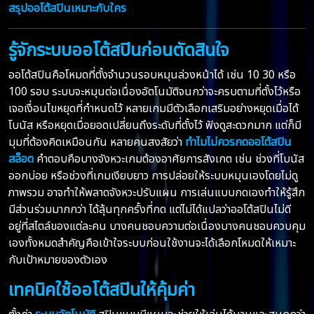
สรุปออโต้สปินเหมาะกับใคร
รู้จักระบบออโต้สปินก่อนตัดสินใจ
ออโต้สปินคือโหมดที่ตั้งจำนวนรอบหมุนล่วงหน้าได้ เช่น 10 30 หรือ
100 รอบ ระบบจะหมุนต่อเนื่องอัตโนมัติจนกว่าจะครบตามที่ตั้งไว้หรือ
เจอเงื่อนไขหยุดที่กำหนดไว้ หลายเกมมีตัวเลือกเสริมอย่างหยุดเมื่อได้
โบนัส หรือหยุดเมื่อยอดเปลี่ยนถึงระดับที่ตั้งไว้ ฟังดูสะดวกมาก แต่ก็มี
มุมที่ต้องคิดเหมือนกัน หลายคนสงสัยว่า
ทำไมไม่ควรกดออโต้สปิน
สล็อต
คำตอบคือบางจังหวะเกมต้องอาศัยการสังเกต เช่น ช่วงที่โบนัส
ออกบ่อย หรือช่วงที่เกมเงียบยาว การปล่อยให้ระบบหมุนเองโดยไม่ดู
ภาพรวม อาจทำให้พลาดจังหวะปรับแผน การเล่นแบบกดเองทำให้รู้สึก
มีส่วนร่วมมากกว่า ได้ลุ้นทุกครั้งที่กด แต่ไม่ได้แปลว่าออโต้สปินไม่ดี
อยู่ที่สไตล์ของแต่ละคน บางคนชอบความต่อเนื่องบางคนชอบควบคุม
เองทั้งหมดสำคัญคือเข้าใจระบบก่อนใช้งานจะได้เลือกโหมดให้เหมาะ
กับเป้าหมายของตัวเอง
เทคนิคใช้ออโต้สปินให้คุ้มค่า