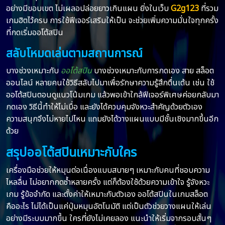
อย่างมีขอบเขต ไม่เผลอปล่อยยาวเกินแผน ยิ่งในเว็บ
G2g123
ที่รวม
เกมฮิตไว้ครบ การใช้ฟีเจอร์เสริมให้เป็น จะช่วยเพิ่มความมั่นใจทุกครั้ง
ที่กดเริ่มออโต้สปิน
สลับโหมดเล่นตามสถานการณ์
บางช่วงเหมาะกับ
ออโต้สปิน
บางช่วงเหมาะกับการกดเอง สาย สล็อต
ออนไลน์ หลายคนใช้วิธีสลับไปมาเพื่อรักษาความรู้สึกตื่นเต้น เช่น ใช้
ออโต้สปินตอนดูแนวโน้มเกม แล้วพอเข้าใกล้ฟีเจอร์พิเศษค่อยกลับมา
กดเอง วิธีนี้ทำให้ไม่เบื่อ และยังได้ควบคุมจังหวะสำคัญด้วยตัวเอง
ความสนุกจึงไม่หายไปไหน แถมยังได้วางแผนแบบมีชั้นเชิงมากขึ้นอีก
ด้วย
สรุปออโต้สปินเหมาะกับใคร
เครื่องมือช่วยให้หมุนต่อเนื่องแบบสบายๆ เหมาะกับคนที่ชอบความ
ไหลลื่น ไม่อยากกดซ้ำหลายครั้ง แต่ก็ต้องใช้ด้วยความเข้าใจ รู้จังหวะ
เกม รู้ข้อจำกัด และตั้งค่าให้เหมาะกับตัวเอง ออโต้สปินในเกมสล็อต
คืออะไร ไม่ได้เป็นแค่ปุ่มหมุนอัตโนมัติ แต่เป็นตัวช่วยวางแผนให้เล่น
อย่างมีระบบมากขึ้น ใครที่ยังไม่เคยลอง แนะนำให้เริ่มจากรอบสั้นๆ