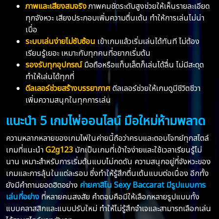
ภาพและเสียงสมจริง
ภาพคมชัดระดับสูงช่วยให้เห็นรายละเอียด
ทุกจังหวะ เสียงประกอบเพิ่มความตื่นเต้น ทำให้การเล่นไม่น่า
เบื่อ
ระบบเล่นง่ายไม่ซับซ้อน
เข้าเกมแล้วเริ่มเล่นได้ทันที ไม่ต้อง
เรียนรู้เยอะ เหมาะกับทุกคนที่อยากเริ่มต้น
รองรับทุกอุปกรณ์
มือถือหรือแท็บเล็ตก็เล่นได้ลื่น ไม่มีสะดุด
ทำให้เล่นได้ทุกที่
ดีลเลอร์ช่วยสร้างบรรยากาศ
ดีลเลอร์ช่วยให้เกมดูมีชีวิตชีวา
เพิ่มความสนุกในทุกการเล่น
แนะนำ 5 เกมไพ่ออนไลน์ มือใหม่ห้ามพลาด
ความหลากหลายของเกมไพ่ในค่ายนี้ถือว่าครบและตอบโจทย์ทุกสไตล์
เกมที่แนะนำ
G2g123
มักเป็นเกมที่เข้าใจง่ายและใช้เวลาเรียนรู้ไม่
นาน เหมาะสำหรับการเริ่มต้นแบบไม่กดดัน ความสนุกอยู่ที่จังหวะของ
เกมและการลุ้นในแต่ละรอบ ซึ่งทำให้รู้สึกตื่นเต้นแบบต่อเนื่อง อีกทั้ง
ยังมีคำถามยอดฮิตอย่าง
ค่ายคาสิโน Sexy Baccarat มีรูปแบบการ
เล่นกี่อย่าง
ที่หลายคนสงสัย คำตอบคือมีให้เลือกหลายรูปแบบทั้ง
แบบคลาสสิกและแบบปรับใหม่ ทำให้ไม่รู้สึกจำเจและสามารถเลือกเล่น