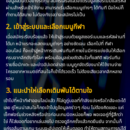
ข้อมูลส่วนตัวอย่างรัดกุม สมัครเสร็จแล้วจะได้รับยูสเซอร์เนมและรหัส
ผ่านสำหรับเข้าใช้งาน สามารถเริ่มเลือกเมนูต่างๆ ได้ทันที มือใหม่ก็
ทำตามได้สบาย ไม่ต้องกังวลว่าจะสมัครไม่เป็น
2. เข้าสู่ระบบและเลือกเมนูกีฬา
เมื่อสมัครเรียบร้อยแล้ว ให้เข้าสู่ระบบด้วยยูสเซอร์เนมและรหัสผ่านที่
ได้มา หน้าแรกจะแสดงเมนูต่างๆ อย่างชัดเจน เลือกไปที่ กีฬา
ออนไลน์ ก็จะเข้าสู่หน้าการเดิมพันทันที ภายในมีการแข่งขันให้เลือก
ครบจากลีกดังทั่วโลก พร้อมข้อมูลช่วยตัดสินใจทั้งสถิติ ฟอร์มทีม
รายชื่อนักเตะ และข่าวอัปเดตล่าสุด เมนูถูกจัดเรียงมาให้ใช้งานง่าย
ใครอยากหาแมตช์ที่สนใจก็เข้าได้รวดเร็ว ไม่ต้องเสียเวลาคลิกหลาย
รอบ
3. แนะนำให่เลือกเดิมพันได้ตามใจ
เข้าไปที่หน้ากีฬาออนไลน์แล้ว ก็ไล่ดูคู่บอลที่กำลังแข่งหรือใกล้จะเตะได้
เลย คู่ไหนน่าสนใจก็กดเข้าไปดูข้อมูลคร่าวๆ ก่อน ไม่ต้องคิดเยอะ แค่
เช็กฟอร์มช่วงหลังหรือข่าวก่อนเกมนิดหน่อยก็พอ พอเจอคู่ที่รู้สึกว่า
ใช่ ก็ใส่ยอดที่อยากเล่นลงไป ตรวจดูอีกครั้งแล้วกดยืนยัน จากนั้นก็
แค่รอลุ้นตามเกม ระบบจะอัปเดตให้เห็นตลอด ทำให้ตามสถานการณ์ได้