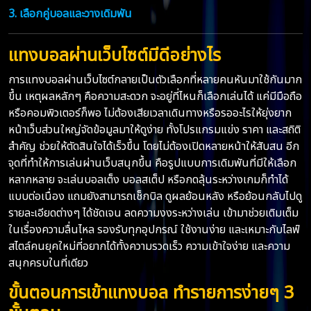
3. เลือกคู่บอลและวางเดิมพัน
แทงบอลผ่านเว็บไซต์มีดีอย่างไร
การแทงบอลผ่านเว็บไซต์กลายเป็นตัวเลือกที่หลายคนหันมาใช้กันมาก
ขึ้น เหตุผลหลักๆ คือความสะดวก จะอยู่ที่ไหนก็เลือกเล่นได้ แค่มีมือถือ
หรือคอมพิวเตอร์ก็พอ ไม่ต้องเสียเวลาเดินทางหรือรออะไรให้ยุ่งยาก
หน้าเว็บส่วนใหญ่จัดข้อมูลมาให้ดูง่าย ทั้งโปรแกรมแข่ง ราคา และสถิติ
สำคัญ ช่วยให้ตัดสินใจได้เร็วขึ้น โดยไม่ต้องเปิดหลายหน้าให้สับสน อีก
จุดที่ทำให้การเล่นผ่านเว็บสนุกขึ้น คือรูปแบบการเดิมพันที่มีให้เลือก
หลากหลาย จะเล่นบอลเต็ง บอลสเต็ป หรือกดลุ้นระหว่างเกมก็ทำได้
แบบต่อเนื่อง แถมยังสามารถเช็กบิล ดูผลย้อนหลัง หรือย้อนกลับไปดู
รายละเอียดต่างๆ ได้ชัดเจน ลดความงงระหว่างเล่น เข้ามาช่วยเติมเต็ม
ในเรื่องความลื่นไหล รองรับทุกอุปกรณ์ ใช้งานง่าย และเหมาะกับไลฟ์
สไตล์คนยุคใหม่ที่อยากได้ทั้งความรวดเร็ว ความเข้าใจง่าย และความ
สนุกครบในที่เดียว
ขั้นตอนการเข้าแทงบอล ทำรายการง่ายๆ
3