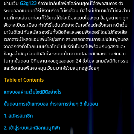
ผ่านเว็บ
G2g123
ถือว่าเข้ากับไลฟ์สไตล์คนยุคนี้ได้ดีพอสมควร ตัว
ระบบออกแบบมาให้ใช้งานง่าย ไม่ซับซ้อน มือใหม่เข้ามาแล้วไม่งง ส่วน
คนที่เคยเล่นมาก่อนก็ใช้งานได้ต่อเนื่องแบบไม่สะดุด ข้อมูลต่างๆ ถูก
จัดวางเป็นระเบียบ ทำให้เริ่มต้นได้อย่างมั่นใจตั้งแต่ครั้งแรก หน้าเว็บ
มาในดีไซน์ทันสมัย รองรับทั้งมือถือและคอมพิวเตอร์ โดยไม่ต้องเสีย
เวลาดาวน์โหลดแอปเพิ่มให้ยุ่งยาก สามารถติดตามการแข่งขันฟุตบอล
จากลีกดังทั่วโลกแบบเรียลไทม์ เชียร์ทีมโปรดไปพร้อมกับดูสถิติและ
ข้อมูลสำคัญก่อนตัดสินใจ ระบบเน้นความปลอดภัยและความชัดเจน
ในทุกขั้นตอน มีทีมงานคอยดูแลตลอด 24 ชั่วโมง แถมยังมีกิจกรรม
และข้อเสนอพิเศษหมุนเวียนมาให้ร่วมสนุกอยู่เรื่อยๆ
Table of Contents
แทงบอลผ่านเว็บไซต์มีดีอย่างไร
ขั้นตอนการเข้าแทงบอล ทำรายการง่ายๆ 3 ขั้นตอน
1. สมัครสมาชิก
2. เข้าสู่ระบบและเลือกเมนูกีฬา