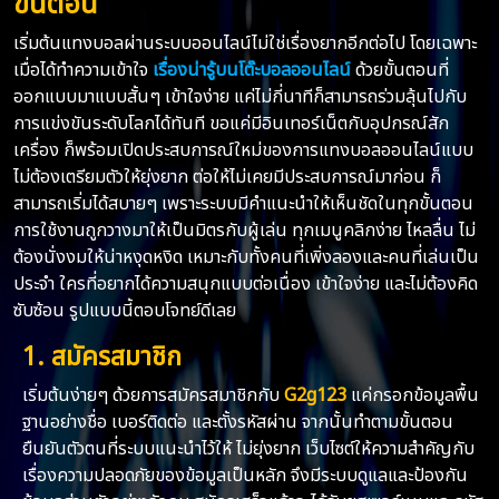
ขั้นตอน
เริ่มต้นแทงบอลผ่านระบบออนไลน์ไม่ใช่เรื่องยากอีกต่อไป โดยเฉพาะ
เมื่อได้ทำความเข้าใจ
เรื่องน่ารู้บนโต๊ะบอลออนไลน์
ด้วยขั้นตอนที่
ออกแบบมาแบบสั้นๆ เข้าใจง่าย แค่ไม่กี่นาทีก็สามารถร่วมลุ้นไปกับ
การแข่งขันระดับโลกได้ทันที ขอแค่มีอินเทอร์เน็ตกับอุปกรณ์สัก
เครื่อง ก็พร้อมเปิดประสบการณ์ใหม่ของการแทงบอลออนไลน์แบบ
ไม่ต้องเตรียมตัวให้ยุ่งยาก ต่อให้ไม่เคยมีประสบการณ์มาก่อน ก็
สามารถเริ่มได้สบายๆ เพราะระบบมีคำแนะนำให้เห็นชัดในทุกขั้นตอน
การใช้งานถูกวางมาให้เป็นมิตรกับผู้เล่น ทุกเมนูคลิกง่าย ไหลลื่น ไม่
ต้องนั่งงมให้น่าหงุดหงิด เหมาะกับทั้งคนที่เพิ่งลองและคนที่เล่นเป็น
ประจำ ใครที่อยากได้ความสนุกแบบต่อเนื่อง เข้าใจง่าย และไม่ต้องคิด
ซับซ้อน รูปแบบนี้ตอบโจทย์ดีเลย
1. สมัครสมาชิก
เริ่มต้นง่ายๆ ด้วยการสมัครสมาชิกกับ
G2g123
แค่กรอกข้อมูลพื้น
ฐานอย่างชื่อ เบอร์ติดต่อ และตั้งรหัสผ่าน จากนั้นทำตามขั้นตอน
ยืนยันตัวตนที่ระบบแนะนำไว้ให้ ไม่ยุ่งยาก เว็บไซต์ให้ความสำคัญกับ
เรื่องความปลอดภัยของข้อมูลเป็นหลัก จึงมีระบบดูแลและป้องกัน