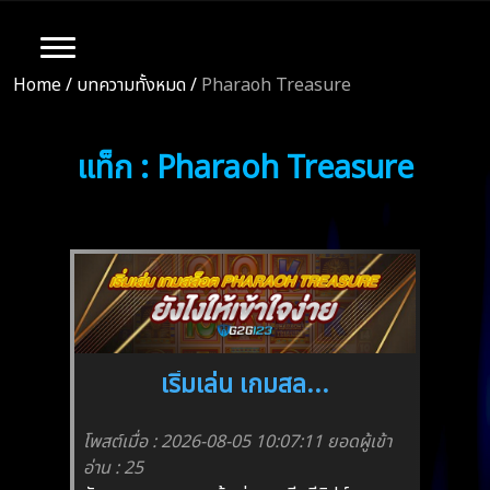
Home
/
บทความทั้งหมด
/
Pharaoh Treasure
แท็ก : Pharaoh Treasure
เริ่มเล่น เกมสล...
โพสต์เมื่อ : 2026-08-05 10:07:11
ยอดผู้เข้า
อ่าน : 25