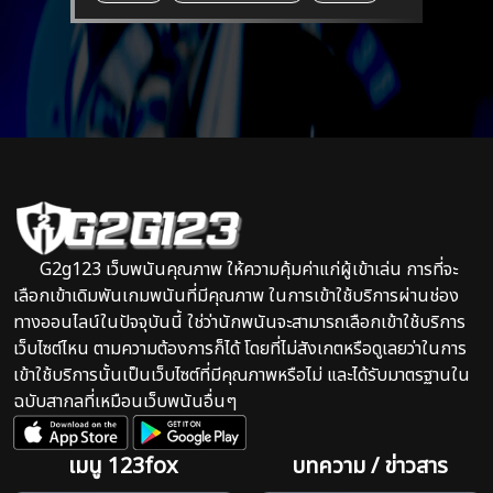
G2g123 เว็บพนันคุณภาพ ให้ความคุ้มค่าแก่ผู้เข้าเล่น การที่จะ
เลือกเข้าเดิมพันเกมพนันที่มีคุณภาพ ในการเข้าใช้บริการผ่านช่อง
ทางออนไลน์ในปัจจุบันนี้ ใช่ว่านักพนันจะสามารถเลือกเข้าใช้บริการ
เว็บไซต์ไหน ตามความต้องการก็ได้ โดยที่ไม่สังเกตหรือดูเลยว่าในการ
เข้าใช้บริการนั้นเป็นเว็บไซต์ที่มีคุณภาพหรือไม่ และได้รับมาตรฐานใน
ฉบับสากลที่เหมือนเว็บพนันอื่นๆ
เมนู 123fox
บทความ / ข่าวสาร