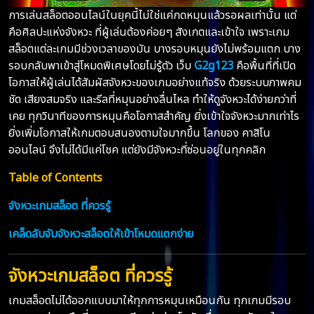
การเล่นสล็อตออนไลน์ในยุคนี้ไม่ใช่แค่กดหมุนแล้วรอผลเท่านั้น แต่
คือศิลปะแห่งจังหวะ ที่ผู้เล่นต้องค่อยๆ สังเกตและเข้าใจ เพราะเกม
สล็อตแต่ละเกมมีช่วงเวลาของมัน บางรอบหมุนยังไม่พร้อมแตก บาง
รอบกลับพาเข้าสู่โหมดพิเศษโดยไม่รู้ตัว เว็บ
G2g123
คือพื้นที่ที่เปิด
โอกาสให้ผู้เล่นได้สัมผัสจังหวะของเกมอย่างแท้จริง ด้วยระบบภาพคม
ชัด เสียงสมจริง และรีลที่หมุนอย่างลื่นไหล ทำให้ดูจังหวะได้ง่ายกว่าที่
เคย ทุกวินาทีของการหมุนคือโอกาสสำคัญ ยิ่งเข้าใจจังหวะมากเท่าไร
ยิ่งเพิ่มโอกาสให้เกมตอบสนองตามใจมากขึ้น โลกของ คาสิโน
ออนไลน์ จึงไม่ได้มีแค่โชค แต่ยังมีจังหวะที่ซ่อนอยู่ในทุกคลิก
Table of Contents
จังหวะเกมสล็อต ที่ควรรู้
เคล็ดลับจับจังหวะสล็อตให้เข้าโหมดแตกง่าย
จังหวะเกมสล็อต ที่ควรรู้
เกมสล็อตไม่ได้ออกแบบมาให้ทุกการหมุนเหมือนกัน ทุกเกมมีรอบ