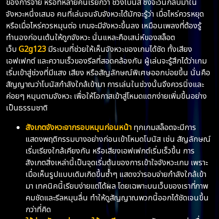
ของการจ่าย หรือที่หลายคนเรียกว่า ช่วงโบนัส ซึ่งจะวนกลับมาใน
จังหวะหนึ่งเสมอ คนที่เล่นจนจับจังหวะได้มักจะรู้ว่า เมื่อไหร่ควรหยุด
หรือเมื่อไหร่ควรหมุนต่อ เกมจะมีจังหวะขึ้นลง เหมือนเพลงที่ต้องรู้
ทำนองก่อนเต้นให้ถูกจังหวะ นั่นแหละคือเสน่ห์ของสล็อต
เว็บ
G2g123
มีระบบที่ช่วยให้เห็นจังหวะของเกมได้ชัด ทั้งเสียง
เอฟเฟกต์ และความเร็วของรีลที่สอดคล้องกัน ผู้เล่นจะรู้สึกได้ว่าเกม
เริ่มเข้าสู่ช่วงที่มีแสง เสียง หรือสัญลักษณ์พิเศษออกบ่อยขึ้น นั่นคือ
สัญญาณว่าโบนัสกำลังใกล้เข้ามา การเล่นในช่วงนั้นจึงควรนิ่งและ
ค่อยๆ หมุนตามจังหวะ เพื่อให้โอกาสเข้าสู่โหมดแตกง่ายเพิ่มขึ้นอย่าง
เป็นธรรมชาติ
สังเกตจังหวะจากรอบหมุนก่อนหน้า
ทุกเกมสล็อตจะมีการ
แสดงพฤติกรรมบางอย่างก่อนเข้าโหมดโบนัส เช่น สัญลักษณ์
เริ่มเรียงใกล้เคียงกัน หรือเสียงเอฟเฟกต์เริ่มเร็วขึ้น การ
สังเกตสิ่งเหล่านี้เป็นจุดเริ่มต้นของการเข้าใจจังหวะเกม เพราะ
เมื่อเห็นรูปแบบเดิมเกิดขึ้นซ้ำๆ แสดงว่ารอบจ่ายกำลังใกล้เข้า
มา เทคนิคนี้เรียบง่ายแต่ได้ผล โดยเฉพาะบนเว็บของเราที่ภาพ
คมชัดและรีลหมุนลื่น ทำให้ดูสัญญาณพวกนี้ออกได้ชัดเจนขึ้น
กว่าที่คิด