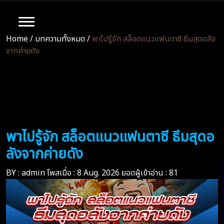
Home
/
บทความทั้งหมด
/
พาไปรู้จัก สล็อตแนวแฟนตาซี ธีมสุดอลัง
จากค่ายดัง
บทความ/ข่าวสาร
พาไปรู้จัก สล็อตแนวแฟนตาซี ธีมสุดอ
ลังจากค่ายดัง
BY :
admin
โพสเมื่อ : 8 Aug. 2026
ยอดผู้เข้าอ่าน : 81