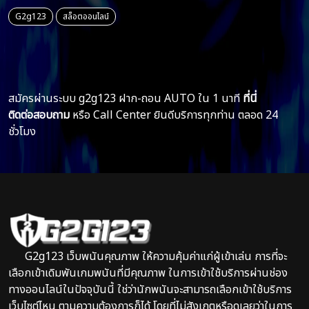
G2g123
สล็อตออนไลน์
สมัครผ่านระบบ g2g123 ฝาก-ถอน AUTO ใน 1 นาที
ที่นี่
ติดต่อสอบถาม
หรือ Call Center ยินดีบริการทุกท่าน ตลอด 24
ชั่วโมง
G2g123 เว็บพนันคุณภาพ ให้ความคุ้มค่าแก่ผู้เข้าเล่น การที่จะ
เลือกเข้าเดิมพันเกมพนันที่มีคุณภาพ ในการเข้าใช้บริการผ่านช่อง
ทางออนไลน์ในปัจจุบันนี้ ใช่ว่านักพนันจะสามารถเลือกเข้าใช้บริการ
เว็บไซต์ไหน ตามความต้องการก็ได้ โดยที่ไม่สังเกตหรือดูเลยว่าในการ