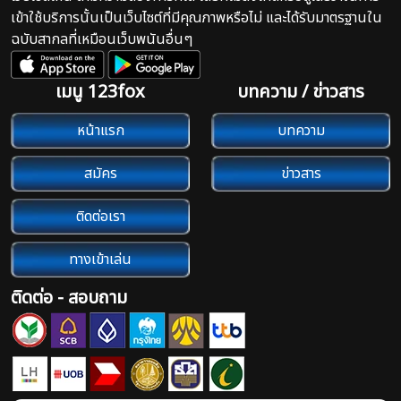
เข้าใช้บริการนั้นเป็นเว็บไซต์ที่มีคุณภาพหรือไม่ และได้รับมาตรฐานใน
ฉบับสากลที่เหมือนเว็บพนันอื่นๆ
เมนู 123fox
บทความ / ข่าวสาร
หน้าแรก
บทความ
สมัคร
ข่าวสาร
ติดต่อเรา
ทางเข้าเล่น
ติดต่อ - สอบถาม