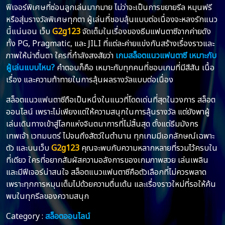
ฟีเจอร์พิเศษที่ซ่อนลูกเล่นมากมาย ไม่ว่าจะเป็นการขยายรีล หมุนฟรี
หรือสุ่มรางวัลพิเศษทุกตา ผู้เล่นที่ชอบลุ้นแบบต่อเนื่องจะหลงรักแนว
นี้แน่นอน เว็บ
G2g123
จัดเต็มในเรื่องของธีมแฟนตาซีจากค่ายดัง
ทั้ง PG, Pragmatic, และ JILI ที่แต่ละค่ายแข่งกันสร้างเรื่องราวและ
ภาพให้น่าตื่นตา ใครที่กำลังสงสัยว่า
เกมสล็อตแนวแฟนตาซี เหมาะกับ
ผู้เล่นแบบไหน
?
คำตอบก็คือ เหมาะกับทุกคนที่ชอบเกมที่มีสีสัน เนื้อ
เรื่อง และความท้าทายในการลุ้นผลรางวัลแบบต่อเนื่อง
สล็อตแนวแฟนตาซีถือเป็นหนึ่งในแนวที่โดดเด่นที่สุดในวงการ สล็อต
ออนไลน์ เพราะไม่เพียงแต่ให้ความสนุกในการลุ้นรางวัล แต่ยังพาผู้
เล่นเดินทางเข้าสู่โลกแห่งจินตนาการที่ไม่สิ้นสุด ตั้งแต่ธีมมังกร
เทพเจ้า เวทมนตร์ ไปจนถึงสัตว์ในตำนาน ทุกเกมมีเอกลักษณ์เฉพาะ
ตัว และบนเว็บ
G2g123
คุณจะพบกับความหลากหลายที่รวมไว้ครบใน
ที่เดียว ใครที่อยากสัมผัสความอลังการของเกมภาพสวย เล่นเพลิน
และมีฟีเจอร์น่าสนใจ สล็อตแนวแฟนตาซีคือตัวเลือกที่ไม่ควรพลาด
เพราะทุกการหมุนเต็มไปด้วยความตื่นเต้น และเรื่องราวใหม่ที่รอให้ค้น
พบในทุกรีลของความสนุก
Category :
สล็อตออนไลน์