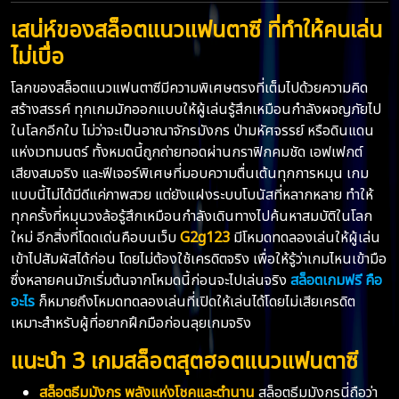
เสน่ห์ของสล็อตแนวแฟนตาซี ที่ทำให้คนเล่น
ไม่เบื่อ
โลกของสล็อตแนวแฟนตาซีมีความพิเศษตรงที่เต็มไปด้วยความคิด
สร้างสรรค์ ทุกเกมมักออกแบบให้ผู้เล่นรู้สึกเหมือนกำลังผจญภัยไป
ในโลกอีกใบ ไม่ว่าจะเป็นอาณาจักรมังกร ป่ามหัศจรรย์ หรือดินแดน
แห่งเวทมนตร์ ทั้งหมดนี้ถูกถ่ายทอดผ่านกราฟิกคมชัด เอฟเฟกต์
เสียงสมจริง และฟีเจอร์พิเศษที่มอบความตื่นเต้นทุกการหมุน เกม
แบบนี้ไม่ได้มีดีแค่ภาพสวย แต่ยังแฝงระบบโบนัสที่หลากหลาย ทำให้
ทุกครั้งที่หมุนวงล้อรู้สึกเหมือนกำลังเดินทางไปค้นหาสมบัติในโลก
ใหม่ อีกสิ่งที่โดดเด่นคือบนเว็บ
G2g123
มีโหมดทดลองเล่นให้ผู้เล่น
เข้าไปสัมผัสได้ก่อน โดยไม่ต้องใช้เครดิตจริง เพื่อให้รู้ว่าเกมไหนเข้ามือ
ซึ่งหลายคนมักเริ่มต้นจากโหมดนี้ก่อนจะไปเล่นจริง
สล็อตเกมฟรี คือ
อะไร
ก็หมายถึงโหมดทดลองเล่นที่เปิดให้เล่นได้โดยไม่เสียเครดิต
เหมาะสำหรับผู้ที่อยากฝึกมือก่อนลุยเกมจริง
แนะนำ 3 เกมสล็อตสุตฮอตแนวแฟนตาซี
สล็อตธีมมังกร พลังแห่งโชคและตำนาน
สล็อตธีมมังกรนี่ถือว่า