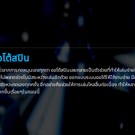
อโต้สปิน
ิ้วจากการกดหมุนเองทุกตา ออโต้สปินเลยกลายเป็นตัวช่วยที่ทำให้เล่นง่าย
ถมยังไม่พลาดช่วงโบนัสระหว่างเล่นอีกด้วย ออกแบบระบบออโต้ให้ใช้งานง่าย ม
ียจังหวะกดเองทุกครั้ง อีกอย่างคือช่วยให้การเล่นไหลลื่นต่อเนื่อง ทำให้หลา
ากขึ้นเรื่อยๆในตอนนี้