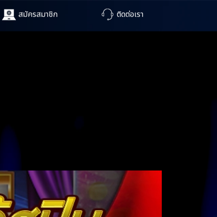
สมัครสมาชิก
ติดต่อเรา