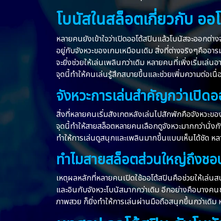
โบนัสในสล็อตเกี่ยวกับ ออโ
หลายคนยังเข้าใจว่าเปิดออโต้สปินแล้วโบนัสจะออกต่างจ
อยู่กับจังหวะของเกมเหมือนเดิม สิ่งที่ต่างจริงๆคืออา
จะยิ่งช่วยให้เล่นเพลินกว่าเดิม หลายคนที่เพิ่งเริ่มเล่น
จุดนี้ทำให้คนเล่นรู้สึกสบายขึ้นและช่วยเพิ่มความต่อเนื
จังหวะการเล่นสำคัญกว่าเปิดออ
สิ่งที่หลายคนเริ่มสังเกตหลังเล่นไปสักพักคือจังหว
จุดนี้ทำให้สายสล็อตหลายคนเลือกดูจังหวะมากกว่านั่งกั
ทำให้การเล่นดูสนุกและเพลินมากขึ้นแบบเห็นได้ชัด ห
ทำไมสายสล็อตส่วนใหญ่ถึงชอบ
เหตุผลหลักที่หลายคนเปิดใช้ออโต้สปินคือช่วยให้เล่นสบ
และอินกับจังหวะโบนัสมากกว่าเดิม อีกอย่างคือบางคนช
ภาพสวย ก็ยิ่งทำให้การเล่นผ่านมือถือสนุกขึ้นกว่าเดิม 