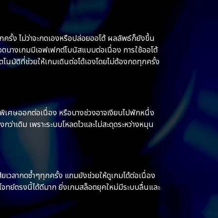
ั้ง ไม่ว่าจะกดเองหรือปล่อยออโต้ ผลลัพธ์ก็ยังขึ้น
งสล็อตบางเกมมีเอฟเฟกต์โบนัสแบบต่อเนื่อง การใช้ออโต้
นมัติที่ช่วยให้เกมเดินต่อได้เองโดยไม่ต้องกดทุกครั้ง
พิเศษออกต่อเนื่อง หรือบางช่วงอาจเงียบไปพักหนึ่ง
นื่องกว่าเดิม เพราะระบบโหลดไวและไม่สะดุดระหว่างหมุน
ยเวลากดซ้ำๆทุกครั้ง แถมยังช่วยให้ดูเกมได้ต่อเนื่อง
ย์ตรงนี้ได้ดีมาก ยิ่งเกมสล็อตยุคใหม่มีระบบลื่นและ