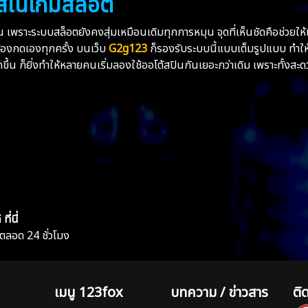
ัสในเกมสล็อต
น เพราะระบบสล็อตยังคงสุ่มเหมือนเดิมทุกการหมุน จุดที่เห็นชัดคือช่วยให้
องกดเองทุกครั้ง บนเว็บ
G2g123
ก็รองรับระบบนี้แบบเต็มรูปแบบ ทำให้เข
น ก็ยิ่งทำให้หลายคนเริ่มลองใช้ออโต้สปินกันเยอะกว่าเดิม เพราะทั้งสะด
ี
ที่นี่
ตลอด 24 ชั่วโมง
เมนู 123fox
บทความ / ข่าวสาร
ติ