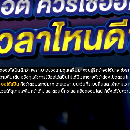
อโต้สปินดีกว่า เพราะบางช่วงเกมดูไหลลื่นมากจนรู้สึกว่าออโต้น่าจะช่วยใ
วามตื่นเต้น จริงๆแล้วการใช้ออโต้สปินไม่ได้มีเวลาตายตัวว่าต้องเปิดตอนไ
ง
ออโต้สปิน
ถือว่าตอบโจทย์มาก โดยเฉพาะบนเว็บที่ระบบลื่นและเข้าเกมไว ทำใ
ช่วยให้ดูเกมเพลินกว่าเดิม และตอนนี้กระแส สล็อตออนไลน์ ก็ยิ่งได้รับควา