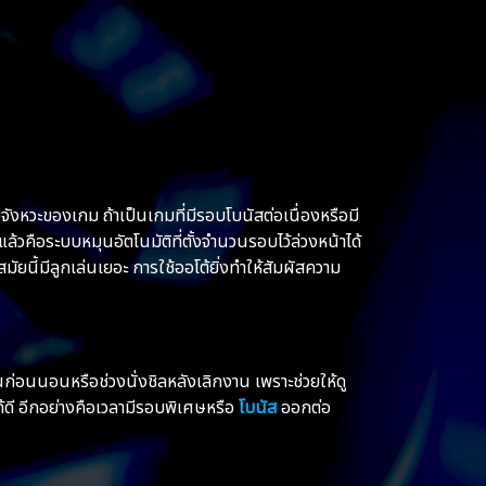
ังหวะของเกม ถ้าเป็นเกมที่มีรอบโบนัสต่อเนื่องหรือมี
ล้วคือระบบหมุนอัตโนมัติที่ตั้งจำนวนรอบไว้ล่วงหน้าได้
มัยนี้มีลูกเล่นเยอะ การใช้ออโต้ยิ่งทำให้สัมผัสความ
่อนนอนหรือช่วงนั่งชิลหลังเลิกงาน เพราะช่วยให้ดู
้ดี อีกอย่างคือเวลามีรอบพิเศษหรือ
โบนัส
ออกต่อ