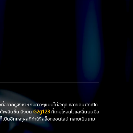
่วงที่อยากดูจังหวะเกมยาวๆแบบไม่สะดุด หลายคนมักเปิด
้เพลินขึ้น ยิ่งบน
G2g123
ที่เกมโหลดไวและลื่นบนมือ
่ก็เป็นอีกเหตุผลที่ทำให้ สล็อตออนไลน์ กลายเป็นเกม