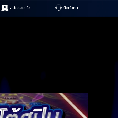
สมัครสมาชิก
ติดต่อเรา