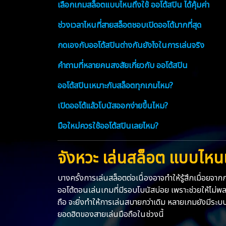
เลือกเกมสล็อตแบบไหนถึงใช้ ออโต้สปิน ได้คุ้มค่า
ช่วงเวลาไหนที่สายสล็อตชอบเปิดออโต้มากที่สุด
กดเองกับออโต้สปินต่างกันยังไงในการเล่นจริง
คำถามที่หลายคนสงสัยเกี่ยวกับ ออโต้สปิน
ออโต้สปินเหมาะกับสล็อตทุกเกมไหม?
เปิดออโต้แล้วโบนัสออกง่ายขึ้นไหม?
มือใหม่ควรใช้ออโต้สปินเลยไหม?
จังหวะ เล่นสล็อต แบบไหน
บางครั้งการเล่นสล็อตต่อเนื่องอาจทำให้รู้สึกเมื่อย
ออโต้ตอนเล่นเกมที่มีรอบโบนัสบ่อย เพราะช่วยให้ไม่พ
ถือ จะยิ่งทำให้การเล่นสบายกว่าเดิม หลายเกมยังมีระบ
ยอดฮิตของสายเล่นมือถือในช่วงนี้