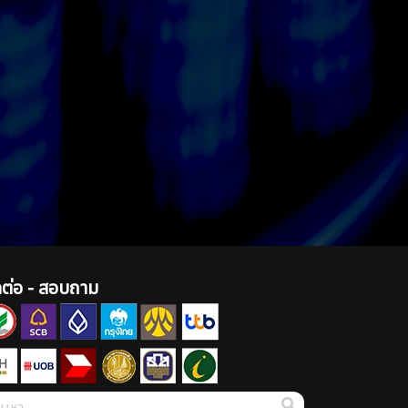
ดต่อ - สอบถาม