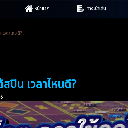
หน้าแรก
ทางเข้าเล่น
น เวลาไหนดี?
บทความ/ข่าวสาร
้สปิน เวลาไหนดี?
26