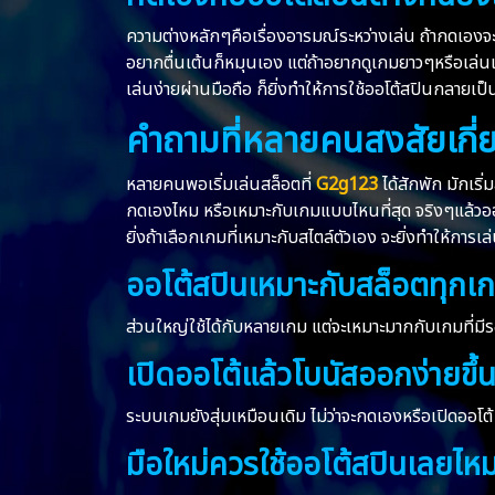
ความต่างหลักๆคือเรื่องอารมณ์ระหว่างเล่น ถ้ากดเองจะ
อยากตื่นเต้นก็หมุนเอง แต่ถ้าอยากดูเกมยาวๆหรือเล่นเ
เล่นง่ายผ่านมือถือ ก็ยิ่งทำให้การใช้ออโต้สปินกลายเ
คำถามที่หลายคนสงสัยเกี่ย
หลายคนพอเริ่มเล่นสล็อตที่
G2g123
ได้สักพัก มักเร
กดเองไหม หรือเหมาะกับเกมแบบไหนที่สุด จริงๆแล้วออโต
ยิ่งถ้าเลือกเกมที่เหมาะกับสไตล์ตัวเอง จะยิ่งทำให้การเ
ออโต้สปินเหมาะกับสล็อตทุกเ
ส่วนใหญ่ใช้ได้กับหลายเกม แต่จะเหมาะมากกับเกมที่มีรอ
เปิดออโต้แล้วโบนัสออกง่ายขึ้
ระบบเกมยังสุ่มเหมือนเดิม ไม่ว่าจะกดเองหรือเปิดออโต้
มือใหม่ควรใช้ออโต้สปินเลยไห