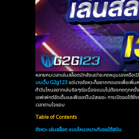
หลายคนเวลาเล่นสล็อตมักลังเลว่าจะกดหมุนเองหรือเปิดอ
บนเว็บ G2g123
แต่บางจังหวะก็อยากกดเองเพื่อเพิ่มค
ถ้าวันไหนอยากเล่นชิลๆต่อเนื่องแบบไม่ต้องกดทุกครั้
เอฟเฟกต์จัดเต็มและฟีเจอร์โบนัสเยอะ การเปิดออโต้ยิ่ง
เวลาตามใจชอบ
Table of Contents
จังหวะ เล่นสล็อต แบบไหนเหมาะกับออโต้สปิน