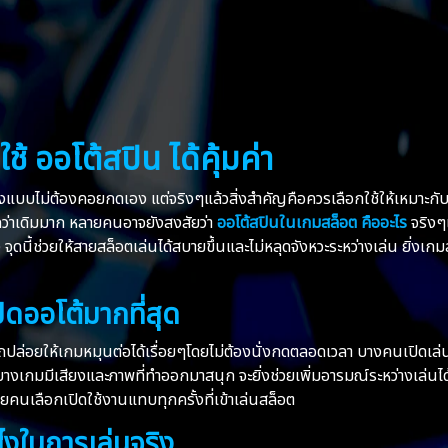
 ออโต้สปิน ได้คุ้มค่า
งแบบไม่ต้องคอยกดเอง แต่จริงๆแล้วสิ่งสำคัญคือควรเลือกใช้ให้เหมาะกับจ
กว่าเดิมมาก หลายคนอาจยังสงสัยว่า
ออโต้สปินในเกมสล็อต คืออะไร
จริงๆแ
ุดนี้ช่วยให้สายสล็อตเล่นได้สบายขึ้นและไม่หลุดจังหวะระหว่างเล่น ยิ่งเกมส
ิดออโต้มากที่สุด
อยให้เกมหมุนต่อได้เรื่อยๆโดยไม่ต้องนั่งกดตลอดเวลา บางคนเปิดเล่นก
างเกมมีเสียงและภาพที่ทำออกมาสนุก จะยิ่งช่วยเพิ่มอารมณ์ระหว่างเล่นได
ายคนเลือกเปิดใช้งานแทบทุกครั้งที่เข้าเล่นสล็อต
ไงในการเล่นจริง