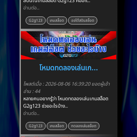
สปินในเกมสล็อต G2g123 คืออะไ...
อ่านต่อ...
G2g123
เกมสล็อต
ออโต้สปินสล็อต
โหมดทดลองเล่นเก...
โพสต์เมื่อ : 2026-08-06 16:39:20
ยอดผู้เข้า
อ่าน : 44
หลายคนอยากรู้ว่า โหมดทดลองเล่นเกมสล็อต
G2g123 ช่วยอะไรบ้าง...
อ่านต่อ...
G2g123
เกมสล็อต
ทดลองเล่นสล็อต