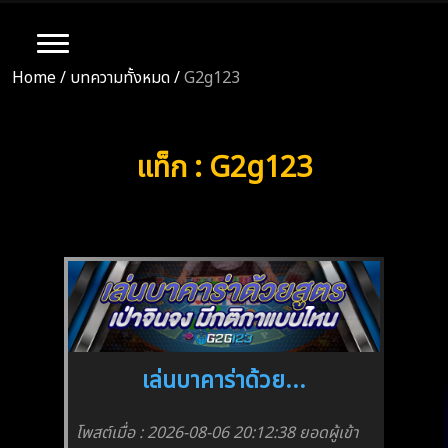
Home
/
บทความทั้งหมด
/
G2g123
แท็ก : G2g123
เล่นบาคาร่าด้วย...
โพสต์เมื่อ : 2026-08-06 20:12:38
ยอดผู้เข้า