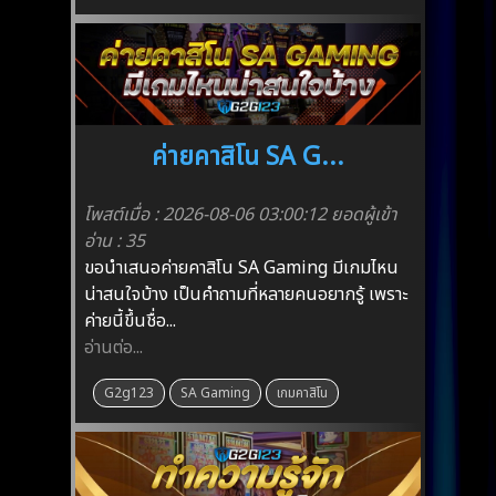
ค่ายคาสิโน SA G...
โพสต์เมื่อ : 2026-08-06 03:00:12
ยอดผู้เข้า
อ่าน : 35
ขอนำเสนอค่ายคาสิโน SA Gaming มีเกมไหน
น่าสนใจบ้าง เป็นคำถามที่หลายคนอยากรู้ เพราะ
ค่ายนี้ขึ้นชื่อ...
อ่านต่อ...
G2g123
SA Gaming
เกมคาสิโน