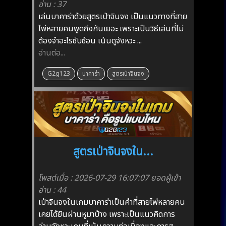
อ่าน : 37
เล่นบาคาร่าด้วยสูตรเป่าจินจง เป็นแนวทางที่สาย
ไพ่หลายคนพูดถึงกันเยอะ เพราะเป็นวิธีเล่นที่ไม่
ต้องจำอะไรซับซ้อน เน้นดูจังหวะ ...
อ่านต่อ...
G2g123
บาคาร่า
สูตรเป่าจินจง
สูตรเป่าจินจงใน...
โพสต์เมื่อ : 2026-07-29 16:07:07
ยอดผู้เข้า
อ่าน : 44
เป่าจินจงในเกมบาคาร่าเป็นคำที่สายไพ่หลายคน
เคยได้ยินผ่านหูมาบ้าง เพราะเป็นแนวคิดการ